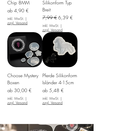
Chip 8MM
Silikonform Typ
Breit
Sale-Preis
ab
4,90 €
Standardpreis
Sale-Preis
7,99 €
6,39 €
inkl. MwSt.
|
zzgl. Versand
inkl. MwSt.
|
zzgl. Versand
Choose Mystery
Pferde Silikonform
Boxen
Isländer 4-15cm
Sale-Preis
Sale-Preis
ab
30,00 €
ab
5,48 €
inkl. MwSt.
|
inkl. MwSt.
|
zzgl. Versand
zzgl. Versand