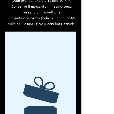
sulla grande luna è alto solo 10 mm
.
Conserva il momento in resina come
fosse la prima volta i 2
cm
misurare
razzo
foglie
e i primi passi
sulla brulla
superficie lunare
battistrada.