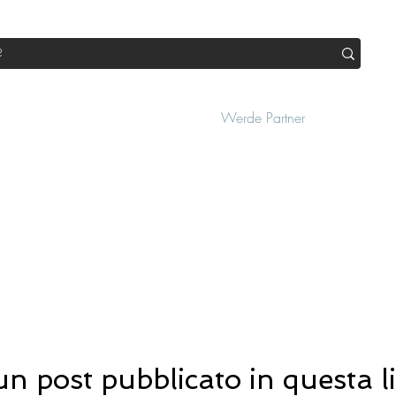
op
Sale
Abo Box
Blog
Werde Partner
Workshop
n post pubblicato in questa 