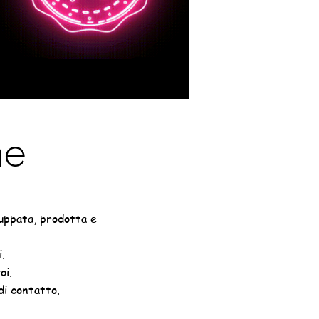
ne
luppata, prodotta e
.
oi.
 di contatto.