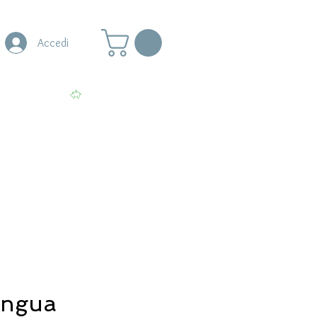
Accedi
s
More
Visualizza punti
lingua