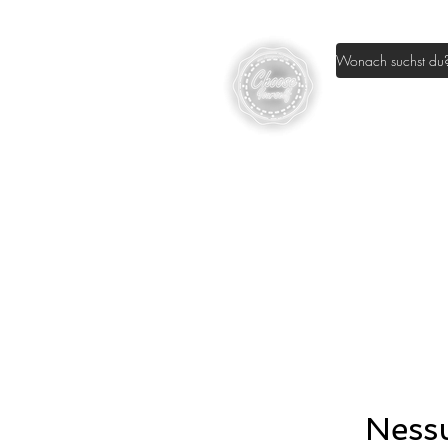
Home
Sh
Nessu