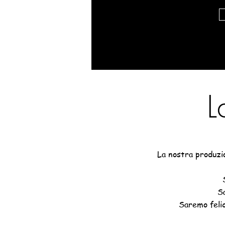
L
La nostra produzio
Sa
Saremo felic