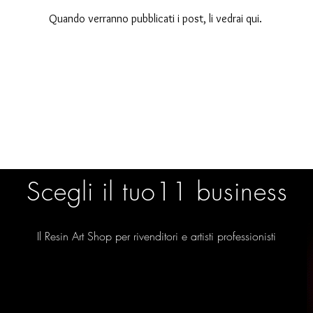
Quando verranno pubblicati i post, li vedrai qui.
Scegli il tuo11 business
Scegli il tuo11 business
Il Resin Art Shop per rivenditori e artisti professionisti