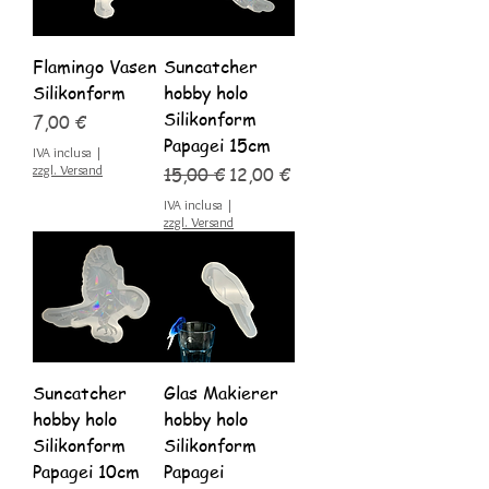
Flamingo Vasen
Suncatcher
Silikonform
hobby holo
Silikonform
Prezzo
7,00 €
Papagei 15cm
IVA inclusa
|
zzgl. Versand
Prezzo regolare
Prezzo scontato
15,00 €
12,00 €
IVA inclusa
|
zzgl. Versand
Suncatcher
Glas Makierer
hobby holo
hobby holo
Silikonform
Silikonform
Papagei 10cm
Papagei