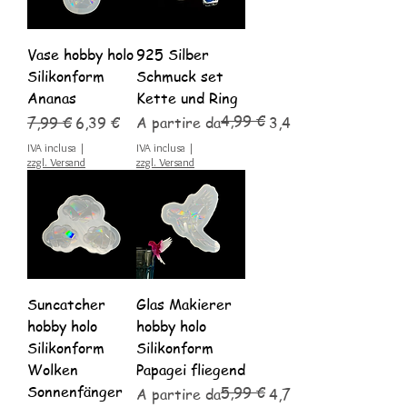
Vase hobby holo
925 Silber
Silikonform
Schmuck set
Ananas
Kette und Ring
4,99 €
Prezzo regolare
Prezzo scontato
Prezzo regolare
Prezzo scontato
7,99 €
6,39 €
A partire da
3,49 €
IVA inclusa
|
IVA inclusa
|
zzgl. Versand
zzgl. Versand
Suncatcher
Glas Makierer
hobby holo
hobby holo
Silikonform
Silikonform
Wolken
Papagei fliegend
Sonnenfänger
5,99 €
Prezzo regolare
Prezzo scontato
A partire da
4,79 €