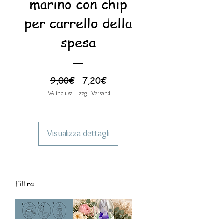
marino con chip
per carrello della
spesa
Prezzo
Prezzo
9,00€
7,20€
regolare
scontato
IVA inclusa
|
zzgl. Versand
Visualizza dettagli
Filtra