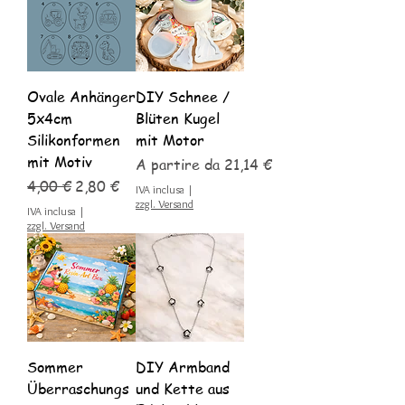
Ovale Anhänger
DIY Schnee /
5x4cm
Blüten Kugel
Silikonformen
mit Motor
mit Motiv
Prezzo scontato
A partire da
21,14 €
Prezzo regolare
Prezzo scontato
4,00 €
2,80 €
IVA inclusa
|
zzgl. Versand
IVA inclusa
|
zzgl. Versand
Sommer
DIY Armband
Überraschungs
und Kette aus