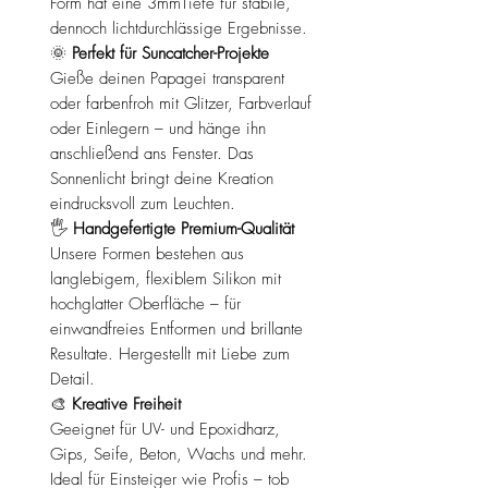
Form hat eine 3mmTiefe für stabile,
dennoch lichtdurchlässige Ergebnisse.
🌞
Perfekt für Suncatcher-Projekte
Gieße deinen Papagei transparent
oder farbenfroh mit Glitzer, Farbverlauf
oder Einlegern – und hänge ihn
anschließend ans Fenster. Das
Sonnenlicht bringt deine Kreation
eindrucksvoll zum Leuchten.
🖐
Handgefertigte Premium-Qualität
Unsere Formen bestehen aus
langlebigem, flexiblem Silikon mit
hochglatter Oberfläche – für
einwandfreies Entformen und brillante
Resultate. Hergestellt mit Liebe zum
Detail.
🎨
Kreative Freiheit
Geeignet für UV- und Epoxidharz,
Gips, Seife, Beton, Wachs und mehr.
Ideal für Einsteiger wie Profis – tob