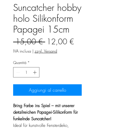
Suncatcher hobby
holo Silikonform
Papagei 15cm
Prezzo
Prezzo
 15,00 € 
12,00 €
regolare
scontato
IVA inclusa
|
zzgl. Versand
Quantità
*
Aggiungi al carrello
Bring Farbe ins Spiel – mit unserer
detailreichen Papagei-Silikonform für
funkelnde Suncatcher!
Ideal für kunstvolle Fensterdeko,