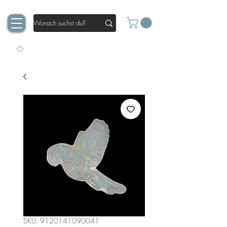
SKU: 9120141090041