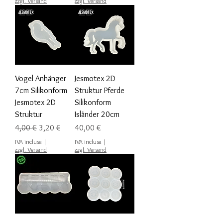
zzgl. Versand
zzgl. Versand
Vogel Anhänger
Jesmotex 2D
7cm Silikonform
Struktur Pferde
Jesmotex 2D
Silikonform
Struktur
Isländer 20cm
Prezzo regolare
Prezzo scontato
Prezzo
4,00 €
3,20 €
40,00 €
IVA inclusa
|
IVA inclusa
|
zzgl. Versand
zzgl. Versand