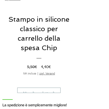
Stampo in silicone
classico per
carrello della
spesa Chip
Prezzo
Prezzo
5,50€
4,40€
regolare
scontato
IVA inclusa
|
zzgl. Versand
Visualizza dettagli
La spedizione è semplicemente migliore!