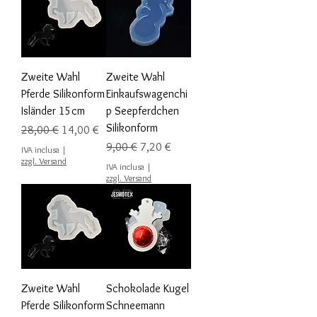
Zweite Wahl
Zweite Wahl
Pferde Silikonform
Einkaufswagenchi
Isländer 15cm
p Seepferdchen
Silikonform
Prezzo regolare
Prezzo scontato
28,00 €
14,00 €
Prezzo regolare
Prezzo scontato
9,00 €
7,20 €
IVA inclusa
|
zzgl. Versand
IVA inclusa
|
zzgl. Versand
Zweite Wahl
Schokolade Kugel
Pferde Silikonform
Schneemann