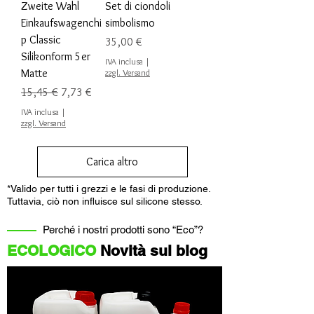
Zweite Wahl
Set di ciondoli
Einkaufswagenchi
simbolismo
p Classic
Prezzo
35,00 €
Silikonform 5er
IVA inclusa
|
Matte
zzgl. Versand
Prezzo regolare
Prezzo scontato
15,45 €
7,73 €
IVA inclusa
|
zzgl. Versand
Carica altro
*Valido per tutti i grezzi e le fasi di produzione.
Tuttavia, ciò non influisce sul silicone stesso.
Perché i nostri prodotti sono “Eco”?
ECOLOGICO
Novità sul blog