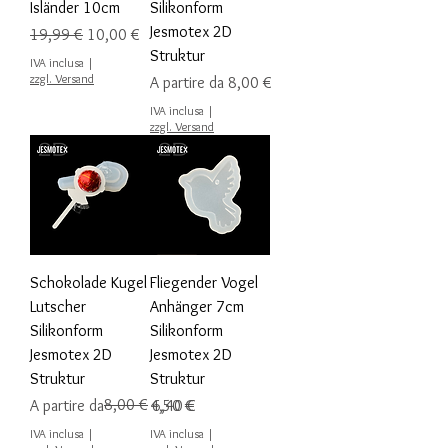
Isländer 10cm
Silikonform
Jesmotex 2D
Prezzo regolare
Prezzo scontato
19,99 €
10,00 €
Struktur
IVA inclusa
|
zzgl. Versand
Prezzo scontato
A partire da
8,00 €
IVA inclusa
|
zzgl. Versand
Schokolade Kugel
Fliegender Vogel
Lutscher
Anhänger 7cm
Silikonform
Silikonform
Jesmotex 2D
Jesmotex 2D
Struktur
Struktur
Prezzo regolare
Prezzo scontato
8,00 €
Prezzo
A partire da
4,50 €
6,40 €
IVA inclusa
|
IVA inclusa
|