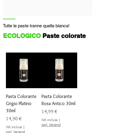
Tutte le paste tranne quella bianca!
ECOLOGICO
Paste colorate
Pasta Colorante
Pasta Colorante
Grigio Platino
Rosa Antico 30ml
30ml
Prezzo
14,99 €
Prezzo
14,90 €
IVA inclusa
|
zzgl. Versand
IVA inclusa
|
zzgl. Versand