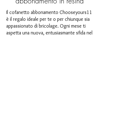
abbonamento in resina
Il cofanetto abbonamento Chooseyours11
è il regalo ideale per te o per chiunque sia
appassionato di bricolage. Ogni mese ti
aspetta una nuova, entusiasmante sfida nel
campo dell'arte in resina. La nostra casella
di abbonamento è perfetta per chi cerca
nuovi entusiasmanti progetti nella propria
stanza artigianale. Come abbonato non
solo sarai il primo a beneficiare dei nostri
nuovissimi prodotti, ma potrai anche
usufruire di uno sconto fino al 35%. I
nostri box di abbonamento sono adatti ai
principianti ambiziosi, ma non sono
destinati ai principianti assoluti.
È così semplice: scegli l'abbonamento
direttamente sotto questo testo oppure
scegli l'abbonamento annuale per 12 mesi
e ricevi gratuitamente il nostro piccolo
calendario dell'Avvento. Una volta