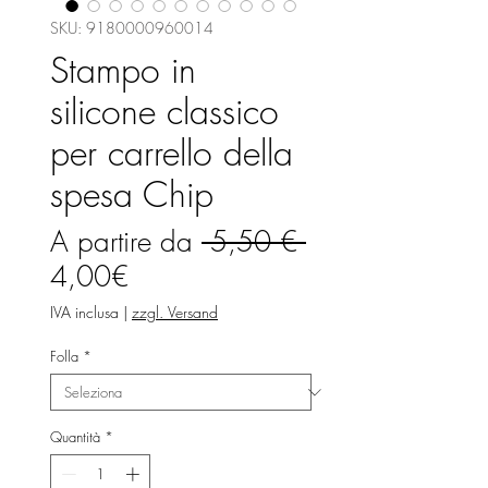
SKU: 9180000960014
Stampo in
silicone classico
per carrello della
spesa Chip
Prezzo
A partire da
 5,50 € 
Prezzo
regolare
4,00€
scontato
IVA inclusa
|
zzgl. Versand
Folla
*
Quantità
*