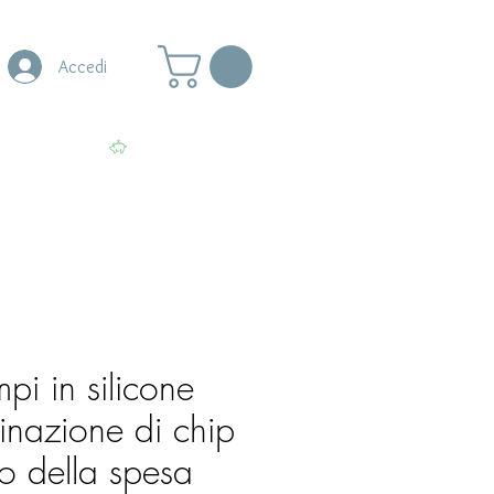
Accedi
s
More
Visualizza punti
mpi in silicone
nazione di chip
lo della spesa