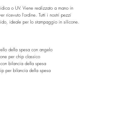
sidica o UV. Viene realizzato a mano in
r ricevuto l'ordine. Tutti i nostri pezzi
ucido, ideale per lo stampaggio in silicone.
rello della spesa con angelo
cone per chip classico
 con bilancia della spesa
ip per bilancia della spesa