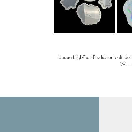
Unsere High-Tech Produktion befindet s
Wir f