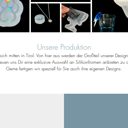
Unsere Produktion
ich mitten in Tirol. Von hier aus werden der Großteil unserer Desig
reuen uns Dir eine exklusive Auswahl an Silikonfromen anbieten zu d
Gerne fertigen wir speziell für Sie auch ihre eigenen Designs.