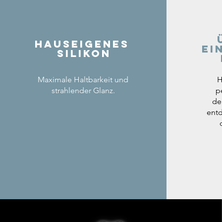
Hauseigenes
ei
Silikon
Maximale Haltbarkeit und
H
strahlender Glanz.
p
de
entd