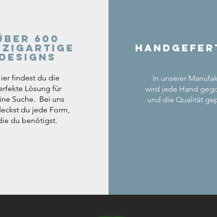
Über 600
nzigartige
Handgefer
Designs
ier findest du die
In unserer Manufak
erfekte Lösung für
wird jede Hand geg
ine Suche. Bei uns
und die Qualität gep
eckst du jede Form,
die du benötigst.