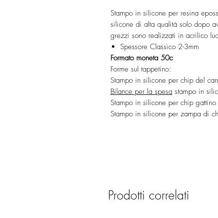
Stampo in silicone per resina epos
silicone di alta qualità solo dopo ave
grezzi sono realizzati in acrilico l
Spessore Classico 2-3mm
Formato moneta 50c
Forme sul tappetino:
Stampo in silicone per chip del car
Bilance per la spesa
stampo in sili
Stampo in silicone per chip gattino
Stampo in silicone per zampa di ch
Prodotti correlati