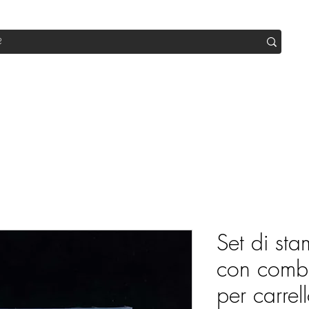
op
Sale
Abo Box
Blog
Werde Partner
Workshop
Set di sta
con combi
per carrel