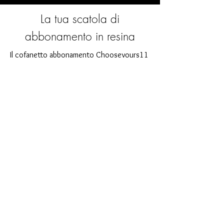
La tua scatola di
abbonamento in resina
Il cofanetto abbonamento Chooseyours11
è il regalo ideale per te o per chiunque sia
appassionato di bricolage. Ogni mese ti
aspetta una nuova, entusiasmante sfida nel
campo dell'arte in resina. La nostra casella
di abbonamento è perfetta per chi cerca
nuovi entusiasmanti progetti nella propria
stanza artigianale. Come abbonato non
solo sarai il primo a beneficiare dei nostri
nuovissimi prodotti, ma potrai anche
usufruire di uno sconto fino al 35%. I
nostri box di abbonamento sono adatti ai
principianti ambiziosi, ma non sono
destinati ai principianti assoluti.
È così semplice: scegli l'abbonamento
direttamente sotto questo testo oppure