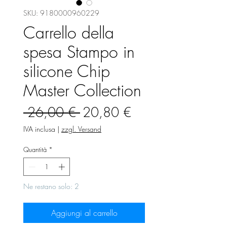
SKU: 9180000960229
Carrello della
spesa Stampo in
silicone Chip
Master Collection
Prezzo
Prezzo
 26,00 € 
20,80 €
regolare
scontato
IVA inclusa
|
zzgl. Versand
Quantità
*
Ne restano solo: 2
Aggiungi al carrello