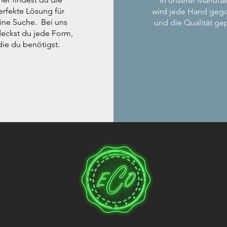
In unserer Manufak
erfekte Lösung für
wird jede Hand geg
ine Suche. Bei uns
und die Qualität gep
eckst du jede Form,
die du benötigst.