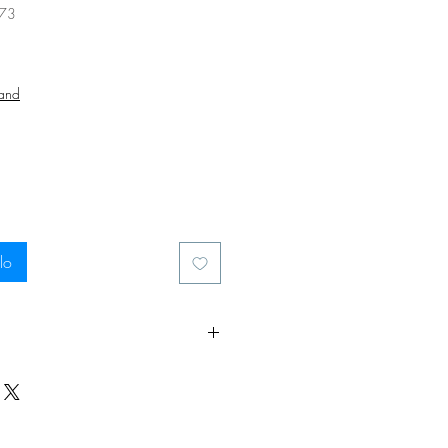
73
zo
sand
lo
sfa tutti i nostri standard per la
mpi in silicone Eco.
i informazioni qui:
eyours11.com/post/eco-