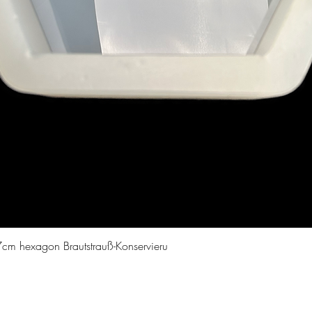
Vista rapida
cm hexagon Brautstrauß-Konservieru