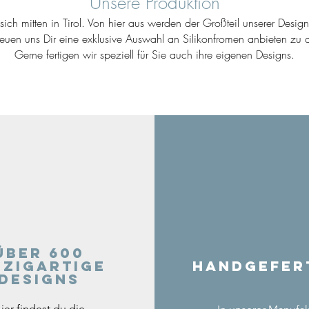
Unsere Produktion
ich mitten in Tirol. Von hier aus werden der Großteil unserer Desig
reuen uns Dir eine exklusive Auswahl an Silikonfromen anbieten zu d
Gerne fertigen wir speziell für Sie auch ihre eigenen Designs.
Über 600
nzigartige
Handgefer
Designs
ier findest du die