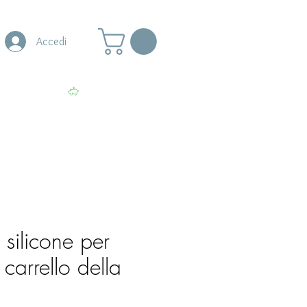
Accedi
s
More
Visualizza punti
silicone per
carrello della