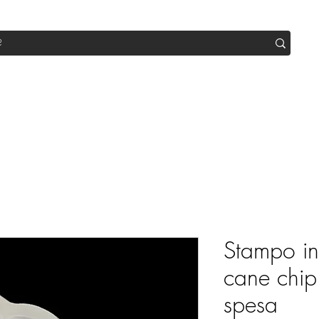
op
Sale
Abo Box
Blog
Werde Partner
Workshop
Stampo in 
cane chip 
spesa