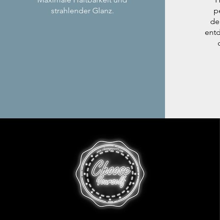
strahlender Glanz.
p
de
entd