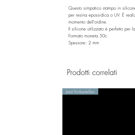
Questo simpatico stampo in silicone
per resina epossidica o UV. È realiz
momento dell'ordine.
Il silicone utilizzato è perfetto per 
Formato moneta 50c
Spessore: 2 mm
Prodotti correlati
Jetzt Vorbestellen