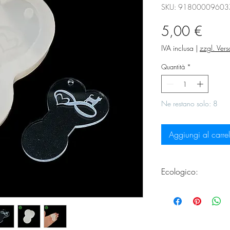
SKU: 91800009603
Prez
5,00 €
IVA inclusa
|
zzgl. Ver
Quantità
*
Ne restano solo: 8
Aggiungi al carrel
Ecologico:
Questo prodotto soddi
realizzazione di sta
Puoi trovare ulterior
https://www.choos