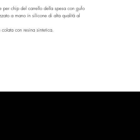
silicone-forms
 per chip del carrello della spesa con gufo
zato a mano in silicone di alta qualità al
la colata con resina sintetica.