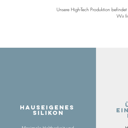
Unsere High-Tech Produktion befindet s
Wir f
Hauseigenes
ei
Silikon
Maximale Haltbarkeit und
H