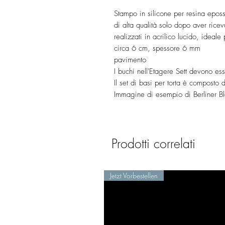
Stampo in silicone per resina eposs
di alta qualità solo dopo aver ricevu
realizzati in acrilico lucido, ideal
circa 6 cm, spessore 6 mm
pavimento
I buchi nell'Etagere Sett devono ess
Il set di basi per torta è compos
Immagine di esempio di Berliner 
Prodotti correlati
Jetzt Vorbestellen