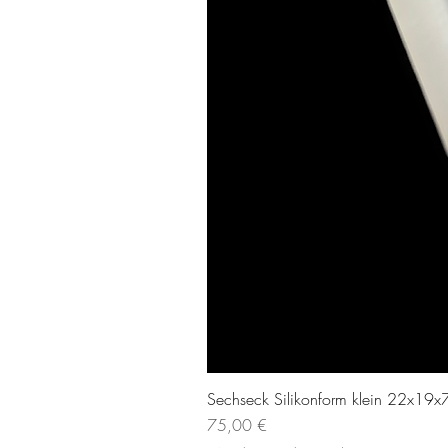
Sechseck Silikonform klein 22x19x7
Prezzo
75,00 €