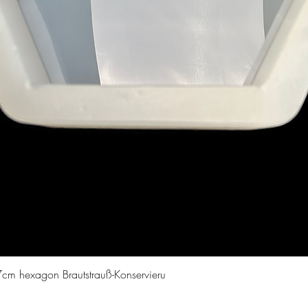
Vista rapida
cm hexagon Brautstrauß-Konservieru