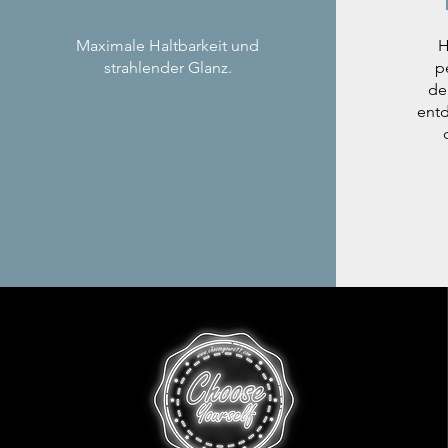
Maximale Haltbarkeit und
H
strahlender Glanz.
p
de
entd