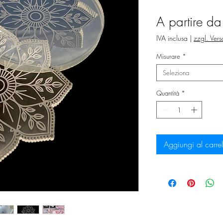
A partire d
IVA inclusa
|
zzgl. Ver
Misurare
*
Seleziona
Quantità
*
Aggiungi al carrel