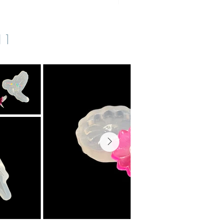
IVA inclusa
|
zzgl. Versand
s11