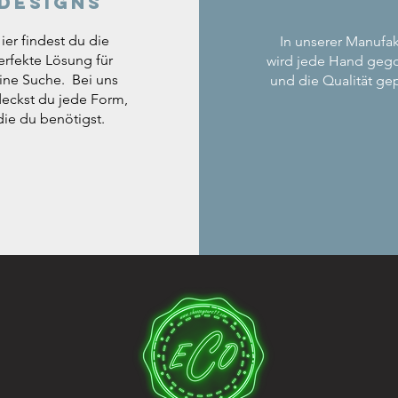
Designs
ier findest du die
In unserer Manufak
erfekte Lösung für
wird jede Hand geg
ine Suche. Bei uns
und die Qualität gep
eckst du jede Form,
die du benötigst.