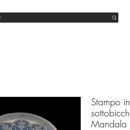
op
Sale
Abo Box
Blog
Werde Partner
Workshop
Stampo in 
sottobicch
Mandala