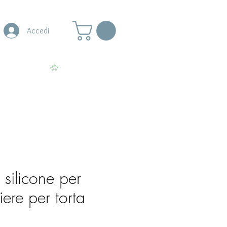
Accedi
s
More
Visualizza punti
silicone per
iere per torta