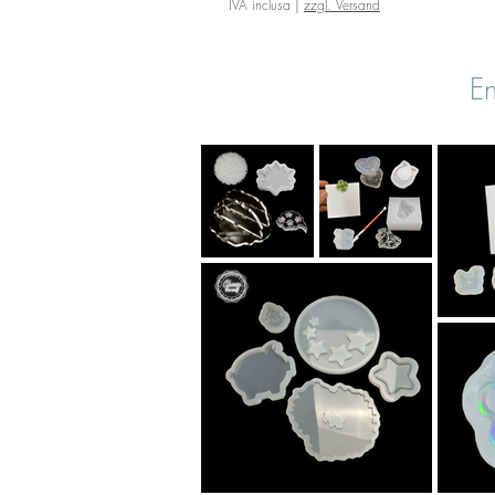
IVA inclusa
|
zzgl. Versand
En