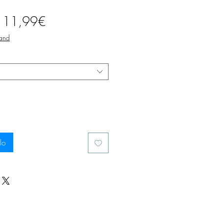
Prezzo
a
11,99€
scontato
sand
lo