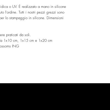
idica o UV. È realizzato a mano in silicone
to l'ordine. Tutti i nostri pezzi grezzi sono
e per lo stampaggio in silicone. Dimensioni
ere praticati da soli.
to da 1x10 cm, 1x15 cm e 1x20 cm
Blossoms ING