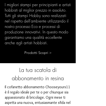
I migliori stampi per principianti e artisti
hobbisti al miglior prezzo in assoluto.
Tutti gli stampi Hobby sono realizzati
nel rispetto dell'ambiente utilizzando il
nostro processo Eco e processi di
produzione innovativi. In questo modo
garantiamo una qualità eccellente
anche agli artisti hobbisti.
Prodotti Scopri >
La tua scatola di
abbonamento in resina
Il cofanetto abbonamento Chooseyours11
è il regalo ideale per te o per chiunque sia
appassionato di bricolage. Ogni mese ti
aspetta una nuova, entusiasmante sfida nel