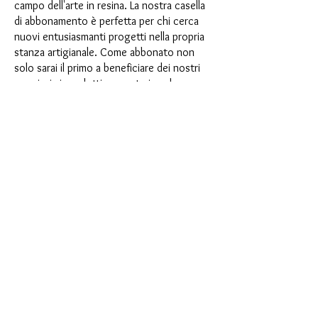
campo dell'arte in resina. La nostra casella
di abbonamento è perfetta per chi cerca
nuovi entusiasmanti progetti nella propria
stanza artigianale. Come abbonato non
solo sarai il primo a beneficiare dei nostri
nuovissimi prodotti, ma potrai anche
usufruire di uno sconto fino al 35%. I
nostri box di abbonamento sono adatti ai
principianti ambiziosi, ma non sono
destinati ai principianti assoluti.
È così semplice: scegli l'abbonamento
direttamente sotto questo testo oppure
scegli l'abbonamento annuale per 12 mesi
e ricevi gratuitamente il nostro piccolo
calendario dell'Avvento. Una volta
completato l'abbonamento, potrai
annullarlo mensilmente. Una volta
effettuato l'ordine, riceverai una volta al
mese la nostra ultima casella di
abbonamento, che ha un nuovo
entusiasmante motto ogni mese e offre