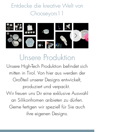
Entdecke die kreative Welt von
Chooseyors11
Unsere Produktion
Unsere High-Tech Produktion befindet sich
mitten in Tirol. Von hier aus werden der
Großteil unserer Designs entwickelt,
produziert und verpackt.
Wir freuen uns Dir eine exklusive Auswahl
an Silikonfromen anbieten zu dürfen.
Gerne fertigen wir speziell für Sie auch
ihre eigenen Designs.