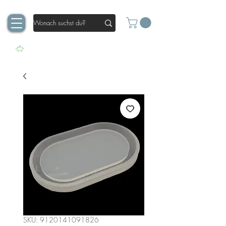
SKU: 9120141091826