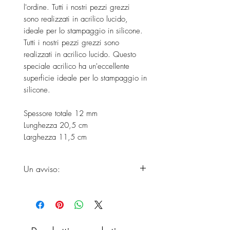
l'ordine. Tutti i nostri pezzi grezzi
sono realizzati in acrilico lucido,
ideale per lo stampaggio in silicone.
Tutti i nostri pezzi grezzi sono
realizzati in acrilico lucido. Questo
speciale acrilico ha un'eccellente
superficie ideale per lo stampaggio in
silicone.
Spessore totale 12 mm
Lunghezza 20,5 cm
Larghezza 11,5 cm
Un avviso:
Si prega di considerare che i
prodotti non arriveranno prima della
fine dei tempi di consegna, poiché
il prodotto è appena fatto a mano.