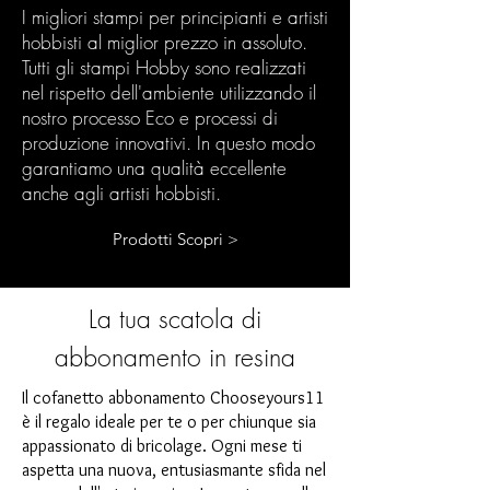
I migliori stampi per principianti e artisti
hobbisti al miglior prezzo in assoluto.
Tutti gli stampi Hobby sono realizzati
nel rispetto dell'ambiente utilizzando il
nostro processo Eco e processi di
produzione innovativi. In questo modo
garantiamo una qualità eccellente
anche agli artisti hobbisti.
Prodotti Scopri >
La tua scatola di
abbonamento in resina
Il cofanetto abbonamento Chooseyours11
è il regalo ideale per te o per chiunque sia
appassionato di bricolage. Ogni mese ti
aspetta una nuova, entusiasmante sfida nel