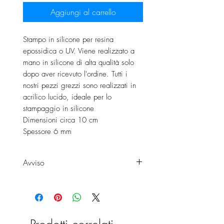
Aggiungi al carrello
Stampo in silicone per resina
epossidica o UV. Viene realizzato a
mano in silicone di alta qualità solo
dopo aver ricevuto l'ordine. Tutti i
nostri pezzi grezzi sono realizzati in
acrilico lucido, ideale per lo
stampaggio in silicone
Dimensioni circa 10 cm
Spessore 6 mm
Avviso
Si tratta di grezzi XXL e sono quindi
disponibili in dimensioni
particolarmente grandi. Puoi
contattarci in qualsiasi momento se