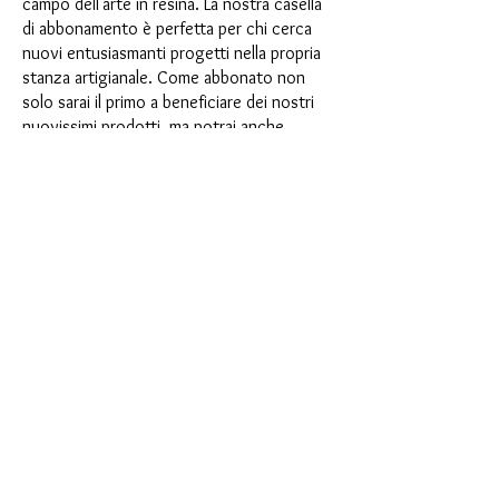
campo dell'arte in resina. La nostra casella
di abbonamento è perfetta per chi cerca
nuovi entusiasmanti progetti nella propria
stanza artigianale. Come abbonato non
solo sarai il primo a beneficiare dei nostri
nuovissimi prodotti, ma potrai anche
usufruire di uno sconto fino al 35%. I
nostri box di abbonamento sono adatti ai
principianti ambiziosi, ma non sono
destinati ai principianti assoluti.
È così semplice: scegli l'abbonamento
direttamente sotto questo testo oppure
scegli l'abbonamento annuale per 12 mesi
e ricevi gratuitamente il nostro piccolo
calendario dell'Avvento. Una volta
completato l'abbonamento, potrai
annullarlo mensilmente. Una volta
effettuato l'ordine, riceverai una volta al
mese la nostra ultima casella di
abbonamento, che ha un nuovo
entusiasmante motto ogni mese e offre