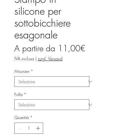
silicone per
sottobicchiere
esagonale
Prezzo
A partire da
11,00€
scontato
IVA inclusa
|
zzgl. Versand
Misurare
*
Folla
*
Quantità
*