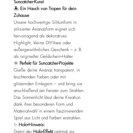
Suncatcher-Kunst
🏝️
Ein Hauch von Tropen für dein
Zuhause
Unsere hochwertige Silikonform in
stilisierter Ananasform eignet sich
hervorragend als dekoratives
Highlight, kleine DIY-Vase oder
außergewöhnliches Geschenk – z. B.
als origineller Geldschein-Halter.
🌞
Perfekt für Suncatcher-Projekte
Gieße deine Ananas transparent, in
leuchtenden Farben oder mit
glitzernden Einlegern – und bring sie
anschließend am Fenster zum Strahlen.
Das Sonnenlicht lässt deine Kreation
dank ihrer besonderen Form und
Materialwahl in einem faszinierenden
Spiel aus Licht und Farben erstrahlen.
✨
Holo-Hinweis:
Damit der
Holo-Effekt
optimal zur