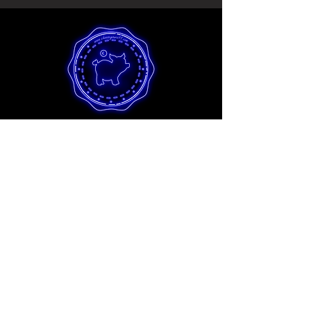
Collezione hobbistica
I migliori stampi per principianti e artisti
hobbisti al miglior prezzo in assoluto.
Tutti gli stampi Hobby sono realizzati
nel rispetto dell'ambiente utilizzando il
nostro processo Eco e processi di
produzione innovativi. In questo modo
garantiamo una qualità eccellente
anche agli artisti hobbisti.
Prodotti Scopri >