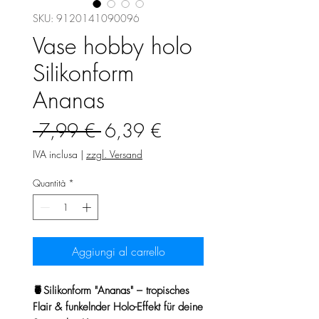
SKU: 9120141090096
Vase hobby holo
Silikonform
Ananas
Prezzo
Prezzo
 7,99 € 
6,39 €
regolare
scontato
IVA inclusa
|
zzgl. Versand
Quantità
*
Aggiungi al carrello
🍍Silikonform "Ananas" – tropisches
Flair & funkelnder Holo-Effekt für deine