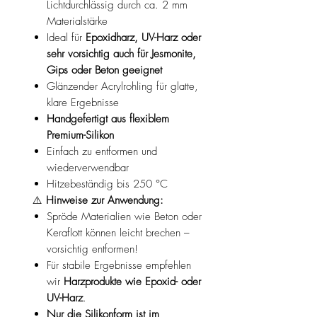
Lichtdurchlässig durch ca. 2 mm
Materialstärke
Ideal für
Epoxidharz, UV-Harz oder
sehr vorsichtig auch für Jesmonite,
Gips oder Beton geeignet
Glänzender Acrylrohling für glatte,
klare Ergebnisse
Handgefertigt aus flexiblem
Premium-Silikon
Einfach zu entformen und
wiederverwendbar
Hitzebeständig bis 250 °C
⚠️
Hinweise zur Anwendung:
Spröde Materialien wie Beton oder
Keraflott können leicht brechen –
vorsichtig entformen!
Für stabile Ergebnisse empfehlen
wir
Harzprodukte wie Epoxid- oder
UV-Harz
.
Nur die Silikonform ist im