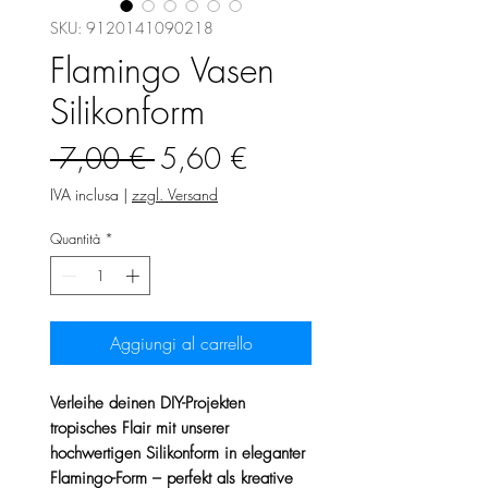
SKU: 9120141090218
Flamingo Vasen
Silikonform
Prezzo
Prezzo
 7,00 € 
5,60 €
regolare
scontato
IVA inclusa
|
zzgl. Versand
Quantità
*
Aggiungi al carrello
Verleihe deinen DIY-Projekten
tropisches Flair mit unserer
hochwertigen Silikonform in eleganter
Flamingo-Form – perfekt als kreative