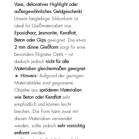
Vase, dekoratives Highlight oder
außergewöhnliches Geldgeschenk!
Unsere langlebige Silikonform ist
ideal für Gießmaterialien wie
Epoxidharz, Jesmonite, Keraflott,
Beton oder Gips
geeignet. Die etwa
2 mm dünne Gießform
sorgt für eine
besonders filigrane Optik – ist
dadurch jedoch
nicht für alle
Materialien gleichermaßen geeignet
.
🔸
Hinweis:
Aufgrund der geringen
Materialstärke sind gegossene
Objekte aus
spröderen Materialien
wie Beton oder Keraflott
sehr
empfindlich und können leicht
brechen. Die Form kann zwar mit
diesen Materialien verwendet
werden, sollte jedoch
sehr vorsichtig
entformt
werden.