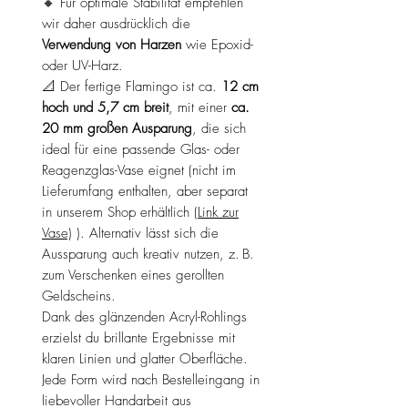
🔸 Für optimale Stabilität empfehlen
wir daher ausdrücklich die
Verwendung von Harzen
wie Epoxid-
oder UV-Harz.
📐 Der fertige Flamingo ist ca.
12 cm
hoch und 5,7 cm breit
, mit einer
ca.
20 mm großen Ausparung
, die sich
ideal für eine passende Glas- oder
Reagenzglas-Vase eignet (nicht im
Lieferumfang enthalten, aber separat
in unserem Shop erhältlich
(Link zur
Vase)
). Alternativ lässt sich die
Aussparung auch kreativ nutzen, z. B.
zum Verschenken eines gerollten
Geldscheins.
Dank des glänzenden Acryl-Rohlings
erzielst du brillante Ergebnisse mit
klaren Linien und glatter Oberfläche.
Jede Form wird nach Bestelleingang in
liebevoller Handarbeit aus