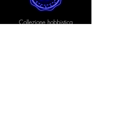
Collezione hobbistica
I migliori stampi per principianti e artisti
hobbisti al miglior prezzo in assoluto.
Tutti gli stampi Hobby sono realizzati
nel rispetto dell'ambiente utilizzando il
nostro processo Eco e processi di
produzione innovativi. In questo modo
garantiamo una qualità eccellente
anche agli artisti hobbisti.
Prodotti Scopri >
La tua scatola di
abbonamento in resina