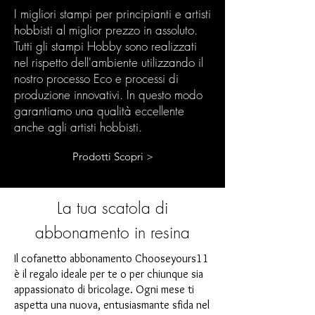
I migliori stampi per principianti e artisti
hobbisti al miglior prezzo in assoluto.
Tutti gli stampi Hobby sono realizzati
nel rispetto dell'ambiente utilizzando il
nostro processo Eco e processi di
produzione innovativi. In questo modo
garantiamo una qualità eccellente
anche agli artisti hobbisti.
Prodotti Scopri >
La tua scatola di
abbonamento in resina
Il cofanetto abbonamento Chooseyours11
è il regalo ideale per te o per chiunque sia
appassionato di bricolage. Ogni mese ti
aspetta una nuova, entusiasmante sfida nel