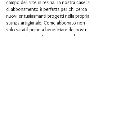
campo dell'arte in resina. La nostra casella
di abbonamento è perfetta per chi cerca
nuovi entusiasmanti progetti nella propria
stanza artigianale. Come abbonato non
solo sarai il primo a beneficiare dei nostri
nuovissimi prodotti, ma potrai anche
usufruire di uno sconto fino al 35%. I
nostri box di abbonamento sono adatti ai
principianti ambiziosi, ma non sono
destinati ai principianti assoluti.
È così semplice: scegli l'abbonamento
direttamente sotto questo testo oppure
scegli l'abbonamento annuale per 12 mesi
e ricevi gratuitamente il nostro piccolo
calendario dell'Avvento. Una volta
completato l'abbonamento, potrai
annullarlo mensilmente. Una volta
effettuato l'ordine, riceverai una volta al
mese la nostra ultima casella di
abbonamento, che ha un nuovo
entusiasmante motto ogni mese e offre