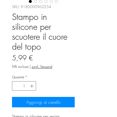
SKU: 9180000962254
Stampo in
silicone per
scuotere il cuore
del topo
Prezzo
5,99 €
IVA inclusa
|
zzgl. Versand
Quantità
*
Aggiungi al carrello
Stampo in silicone per resina