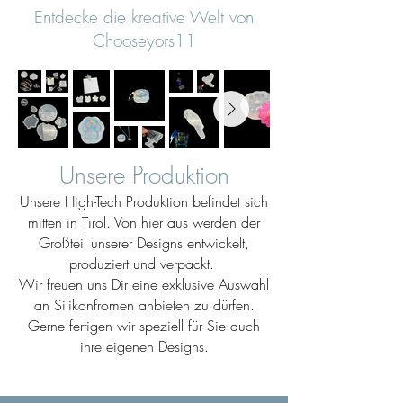
Entdecke die kreative Welt von
Chooseyors11
Unsere Produktion
Unsere High-Tech Produktion befindet sich
mitten in Tirol. Von hier aus werden der
Großteil unserer Designs entwickelt,
produziert und verpackt.
Wir freuen uns Dir eine exklusive Auswahl
an Silikonfromen anbieten zu dürfen.
Gerne fertigen wir speziell für Sie auch
ihre eigenen Designs.