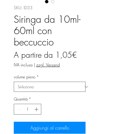
SKU: ID33
Siringa da 10ml-
60ml con
beccuccio
Prezzo
A partire da
1,05€
scontato
IVA inclusa
|
zzgl. Versand
volume pieno
*
Quantità
*
Aggiungi al carrello