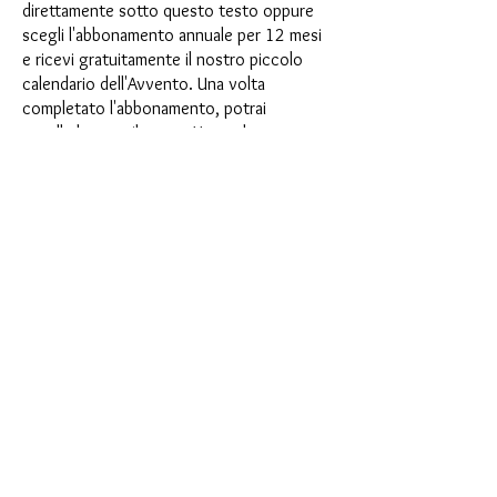
direttamente sotto questo testo oppure
scegli l'abbonamento annuale per 12 mesi
e ricevi gratuitamente il nostro piccolo
calendario dell'Avvento. Una volta
completato l'abbonamento, potrai
annullarlo mensilmente. Una volta
effettuato l'ordine, riceverai una volta al
mese la nostra ultima casella di
abbonamento, che ha un nuovo
entusiasmante motto ogni mese e offre
una nuova sfida. Che si tratti di nuovi
entusiasmanti stampi in silicone con effetti
speciali o di materiali innovativi come
porcellana finta, resina UV o vernici, ogni
mese vi aspetta un'avventura creativa. Hai
mai fatto uno shaker? Questa scatola non
è per procrastinatori, perché ogni mese
riceverai una nuova sfida creativa che farà
battere più forte il tuo cuore da hobbista.
Allora cosa stai aspettando? Sali sul treno