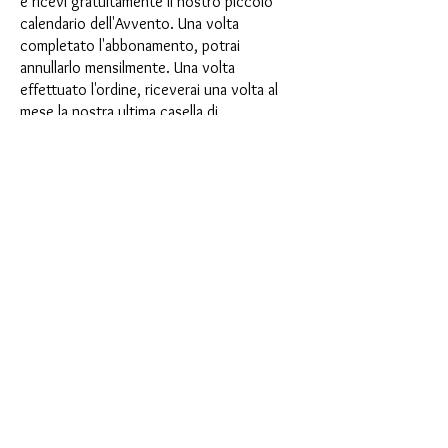
e ricevi gratuitamente il nostro piccolo
calendario dell'Avvento. Una volta
completato l'abbonamento, potrai
annullarlo mensilmente. Una volta
effettuato l'ordine, riceverai una volta al
mese la nostra ultima casella di
abbonamento, che ha un nuovo
entusiasmante motto ogni mese e offre
una nuova sfida. Che si tratti di nuovi
entusiasmanti stampi in silicone con effetti
speciali o di materiali innovativi come
porcellana finta, resina UV o vernici, ogni
mese vi aspetta un'avventura creativa. Hai
mai fatto uno shaker? Questa scatola non
è per procrastinatori, perché ogni mese
riceverai una nuova sfida creativa che farà
battere più forte il tuo cuore da hobbista.
Allora cosa stai aspettando? Sali sul treno
degli abbonamenti e inizia la tua prossima
avventura di creazione a tutta velocità.
Vorresti essere ispirato prima? Allora date