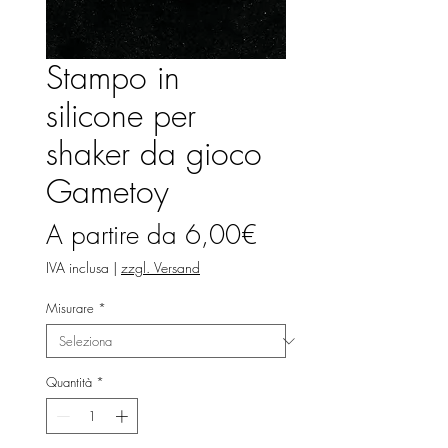
Stampo in
silicone per
shaker da gioco
Gametoy
Prezzo
A partire da
6,00€
scontato
IVA inclusa
|
zzgl. Versand
Misurare
*
Quantità
*