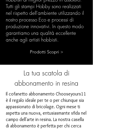
Tutti gli stampi Hobby sono realizzati
nel rispetto dell'ambiente utilizzando il
nostro processo Eco e processi di
produzione innovativi. In questo modo
garantiamo una qualità eccellente
anche agli artisti hobbisti.
Prodotti Scopri >
La tua scatola di
abbonamento in resina
Il cofanetto abbonamento Chooseyours11
è il regalo ideale per te o per chiunque sia
appassionato di bricolage. Ogni mese ti
aspetta una nuova, entusiasmante sfida nel
campo dell'arte in resina. La nostra casella
di abbonamento è perfetta per chi cerca