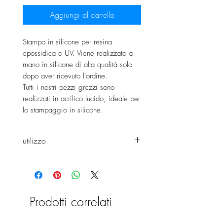
Aggiungi al carrello
Stampo in silicone per resina
epossidica o UV. Viene realizzato a
mano in silicone di alta qualità solo
dopo aver ricevuto l'ordine.
Tutti i nostri pezzi grezzi sono
realizzati in acrilico lucido, ideale per
lo stampaggio in silicone.
utilizzo
Lei
può modellare l'agitatore sia
come agitatore per finestre che
come agitatore normale.
Prodotti correlati