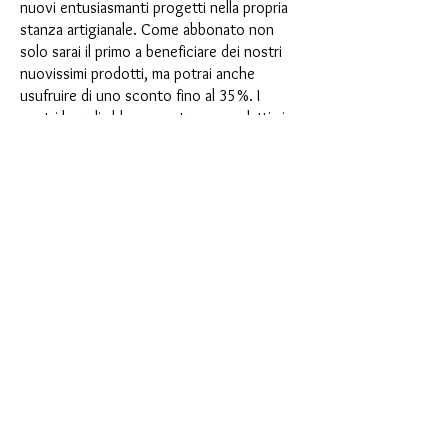
nuovi entusiasmanti progetti nella propria
stanza artigianale. Come abbonato non
solo sarai il primo a beneficiare dei nostri
nuovissimi prodotti, ma potrai anche
usufruire di uno sconto fino al 35%. I
nostri box di abbonamento sono adatti ai
principianti ambiziosi, ma non sono
destinati ai principianti assoluti.
È così semplice: scegli l'abbonamento
direttamente sotto questo testo oppure
scegli l'abbonamento annuale per 12 mesi
e ricevi gratuitamente il nostro piccolo
calendario dell'Avvento. Una volta
completato l'abbonamento, potrai
annullarlo mensilmente. Una volta
effettuato l'ordine, riceverai una volta al
mese la nostra ultima casella di
abbonamento, che ha un nuovo
entusiasmante motto ogni mese e offre
una nuova sfida. Che si tratti di nuovi
entusiasmanti stampi in silicone con effetti