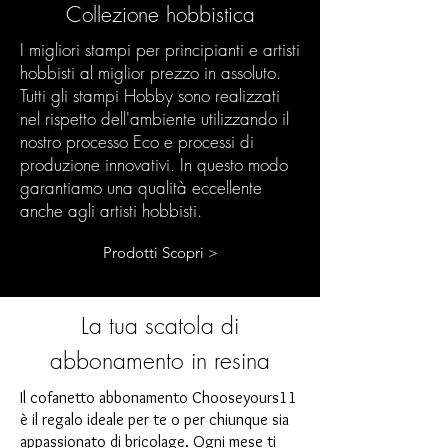
Collezione hobbistica
I migliori stampi per principianti e artisti
hobbisti al miglior prezzo in assoluto.
Tutti gli stampi Hobby sono realizzati
nel rispetto dell'ambiente utilizzando il
nostro processo Eco e processi di
produzione innovativi. In questo modo
garantiamo una qualità eccellente
anche agli artisti hobbisti.
Prodotti Scopri >
La tua scatola di
abbonamento in resina
Il cofanetto abbonamento Chooseyours11
è il regalo ideale per te o per chiunque sia
appassionato di bricolage. Ogni mese ti