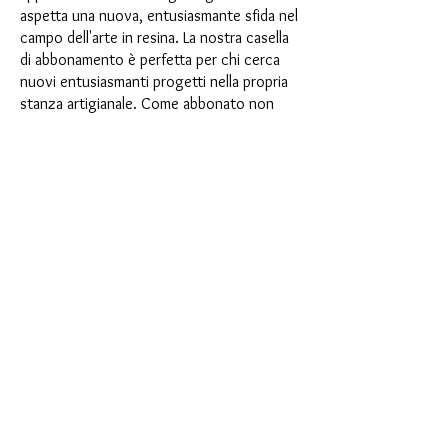
aspetta una nuova, entusiasmante sfida nel
campo dell'arte in resina. La nostra casella
di abbonamento è perfetta per chi cerca
nuovi entusiasmanti progetti nella propria
stanza artigianale. Come abbonato non
solo sarai il primo a beneficiare dei nostri
nuovissimi prodotti, ma potrai anche
usufruire di uno sconto fino al 35%. I
nostri box di abbonamento sono adatti ai
principianti ambiziosi, ma non sono
destinati ai principianti assoluti.
È così semplice: scegli l'abbonamento
direttamente sotto questo testo oppure
scegli l'abbonamento annuale per 12 mesi
e ricevi gratuitamente il nostro piccolo
calendario dell'Avvento. Una volta
completato l'abbonamento, potrai
annullarlo mensilmente. Una volta
effettuato l'ordine, riceverai una volta al
mese la nostra ultima casella di