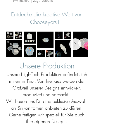
IVA inclusa
|
zzgl. Versand
Entdecke die kreative Welt von
Chooseyors11
Unsere Produktion
Unsere High-Tech Produktion befindet sich
mitten in Tirol. Von hier aus werden der
Großteil unserer Designs entwickelt,
produziert und verpackt.
Wir freuen uns Dir eine exklusive Auswahl
an Silikonfromen anbieten zu dürfen.
Gerne fertigen wir speziell für Sie auch
ihre eigenen Designs.