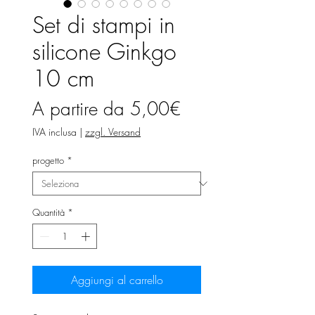
Set di stampi in
silicone Ginkgo
10 cm
Prezzo
A partire da
5,00€
scontato
IVA inclusa
|
zzgl. Versand
progetto
*
Quantità
*
Aggiungi al carrello