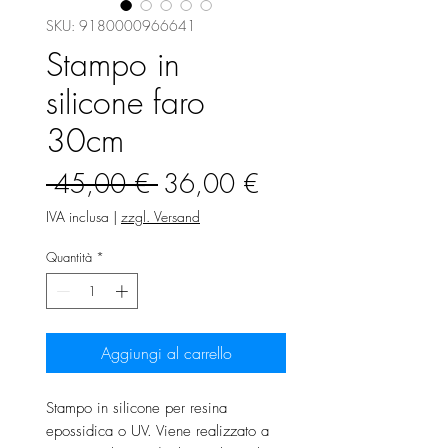
SKU: 9180000966641
Stampo in
silicone faro
30cm
Prezzo
Prezzo
 45,00 € 
36,00 €
regolare
scontato
IVA inclusa
|
zzgl. Versand
Quantità
*
Aggiungi al carrello
Stampo in silicone per resina
epossidica o UV. Viene realizzato a