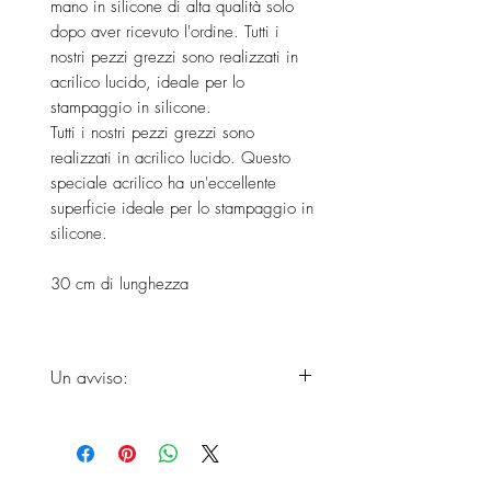
mano in silicone di alta qualità solo
dopo aver ricevuto l'ordine. Tutti i
nostri pezzi grezzi sono realizzati in
acrilico lucido, ideale per lo
stampaggio in silicone.
Tutti i nostri pezzi grezzi sono
realizzati in acrilico lucido. Questo
speciale acrilico ha un'eccellente
superficie ideale per lo stampaggio in
silicone.
30 cm di lunghezza
Un avviso:
Si prega di considerare che i
prodotti non arriveranno prima della
fine dei tempi di consegna, poiché