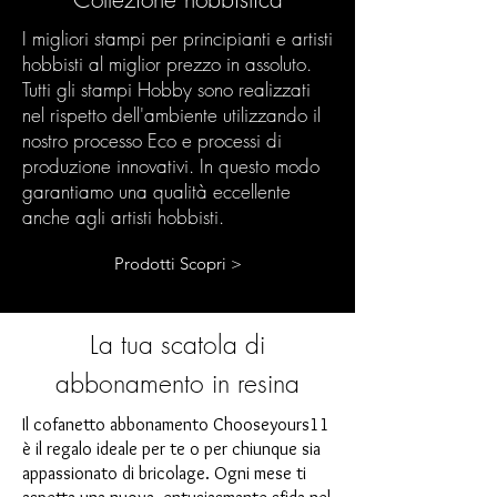
I migliori stampi per principianti e artisti
hobbisti al miglior prezzo in assoluto.
Tutti gli stampi Hobby sono realizzati
nel rispetto dell'ambiente utilizzando il
nostro processo Eco e processi di
produzione innovativi. In questo modo
garantiamo una qualità eccellente
anche agli artisti hobbisti.
Prodotti Scopri >
La tua scatola di
abbonamento in resina
Il cofanetto abbonamento Chooseyours11
è il regalo ideale per te o per chiunque sia
appassionato di bricolage. Ogni mese ti