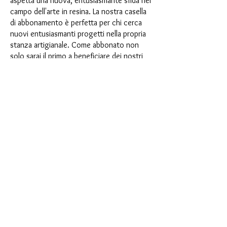
aspetta una nuova, entusiasmante sfida nel
campo dell'arte in resina. La nostra casella
di abbonamento è perfetta per chi cerca
nuovi entusiasmanti progetti nella propria
stanza artigianale. Come abbonato non
solo sarai il primo a beneficiare dei nostri
nuovissimi prodotti, ma potrai anche
usufruire di uno sconto fino al 35%. I
nostri box di abbonamento sono adatti ai
principianti ambiziosi, ma non sono
destinati ai principianti assoluti.
È così semplice: scegli l'abbonamento
direttamente sotto questo testo oppure
scegli l'abbonamento annuale per 12 mesi
e ricevi gratuitamente il nostro piccolo
calendario dell'Avvento. Una volta
completato l'abbonamento, potrai
annullarlo mensilmente. Una volta
effettuato l'ordine, riceverai una volta al
mese la nostra ultima casella di
abbonamento, che ha un nuovo