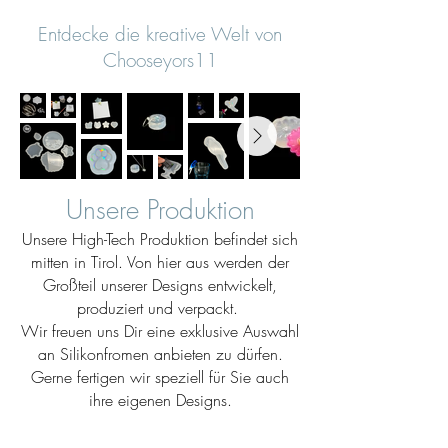
Entdecke die kreative Welt von
Chooseyors11
Unsere Produktion
Unsere High-Tech Produktion befindet sich
mitten in Tirol. Von hier aus werden der
Großteil unserer Designs entwickelt,
produziert und verpackt.
Wir freuen uns Dir eine exklusive Auswahl
an Silikonfromen anbieten zu dürfen.
Gerne fertigen wir speziell für Sie auch
ihre eigenen Designs.