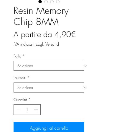
Resin Memory
Chip 8MM
Prezzo
A partire da
4,90€
scontato
IVA inclusa
|
zzgl. Versand
Folla
*
Laufzeit
*
Quantità
*
Aggiungi al carrello