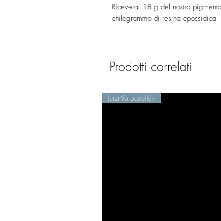
Riceverai 18 g del nostro pigmento
chilogrammo di resina epossidica
Prodotti correlati
Jetzt Vorbestellen