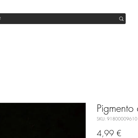
op
Sale
Abo Box
Blog
Werde Partner
Workshop
Pigmento 
SKU: 91800009610
Prez
4,99 €