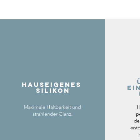
Hauseigenes
ei
Silikon
Maximale Haltbarkeit und
H
strahlender Glanz.
p
de
entd