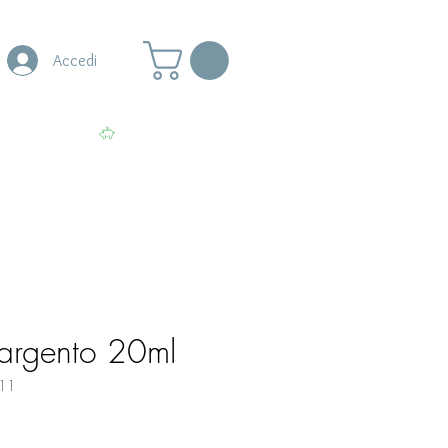
Accedi
s
More
Visualizza punti
argento 20ml
11
zo