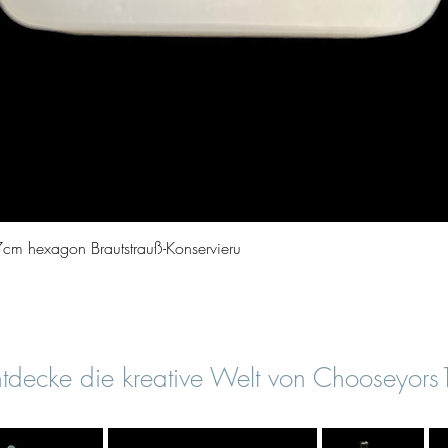
Vista rapida
cm hexagon Brautstrauß-Konservieru
tdecke die kreative Welt von Chooseyor