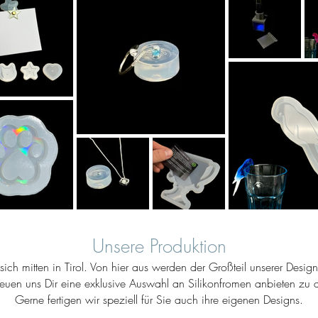
Unsere Produktion
ich mitten in Tirol. Von hier aus werden der Großteil unserer Desig
reuen uns Dir eine exklusive Auswahl an Silikonfromen anbieten zu d
Gerne fertigen wir speziell für Sie auch ihre eigenen Designs.