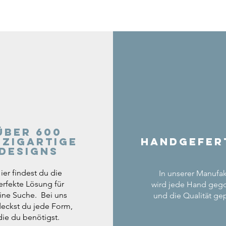
Über 600
nzigartige
Handgefer
Designs
ier findest du die
In unserer Manufak
erfekte Lösung für
wird jede Hand geg
ine Suche. Bei uns
und die Qualität gep
eckst du jede Form,
die du benötigst.