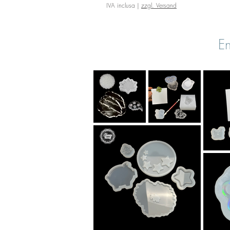
IVA inclusa
|
zzgl. Versand
En