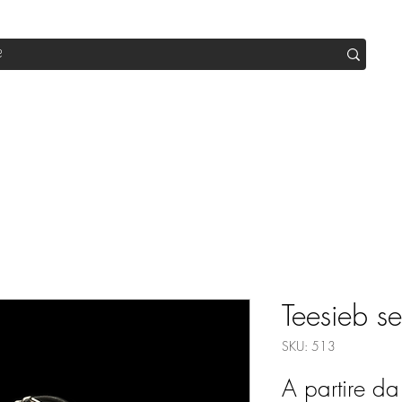
op
Sale
Abo Box
Blog
Werde Partner
Workshop
Teesieb se
SKU: 513
A partire d