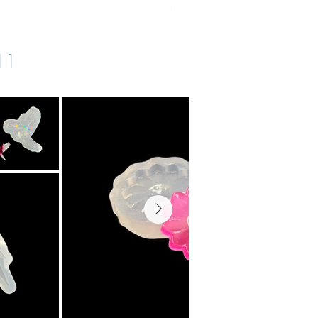
IVA inclusa
|
zzgl. Versand
s11