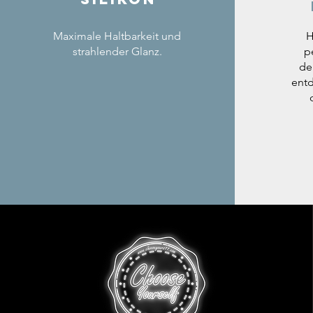
Maximale Haltbarkeit und
H
strahlender Glanz.
p
de
entd