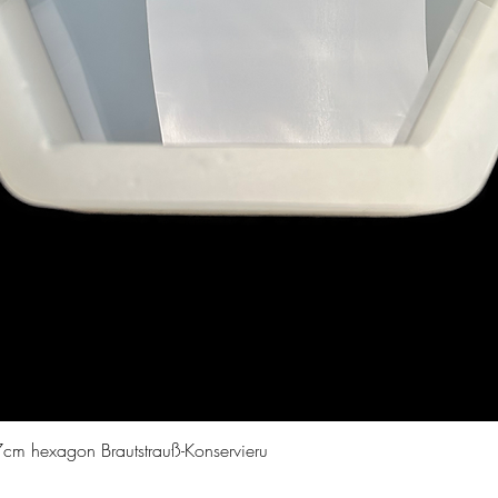
Vista rapida
cm hexagon Brautstrauß-Konservieru