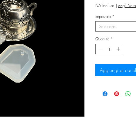
IVA inclusa
|
zzgl. Ver
impostato
*
Seleziona
Quantità
*
Aggiungi al carrel