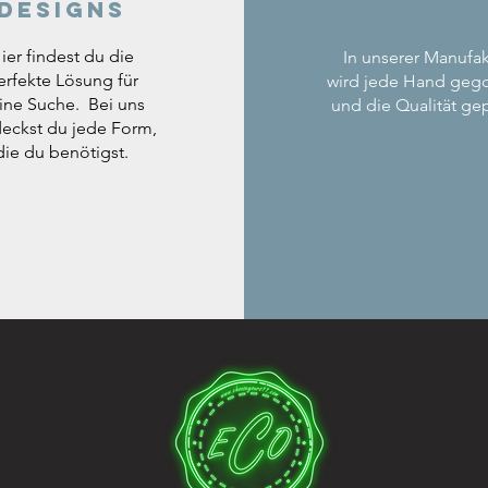
Designs
ier findest du die
In unserer Manufak
erfekte Lösung für
wird jede Hand geg
ine Suche. Bei uns
und die Qualität gep
eckst du jede Form,
die du benötigst.