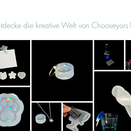
tdecke die kreative Welt von Chooseyor