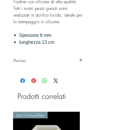
l'ordine con silicone di alta qualità.
Tutti i nostri pezzi grezzi sono
realizzati in acrilico lucido, ideale per
lo stampaggio in silicone.
Spessore 6 mm
lunghezza 13 cm
Avviso
Si tratta di grezzi XXL e sono quindi
disponibili in dimensioni
particolarmente grandi. Puoi
contattarci in qualsiasi momento se
Prodotti correlati
hai bisogno di un pezzo grezzo di
dimensioni diverse.
Jetzt Vorbestellen