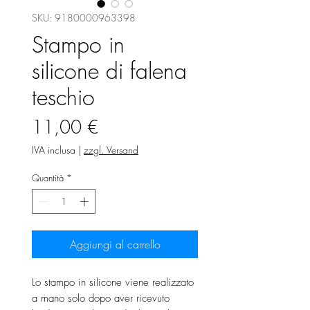
SKU: 9180000963398
Stampo in
silicone di falena
teschio
Prezzo
11,00 €
IVA inclusa
|
zzgl. Versand
Quantità
*
Aggiungi al carrello
Lo stampo in silicone viene realizzato
a mano solo dopo aver ricevuto