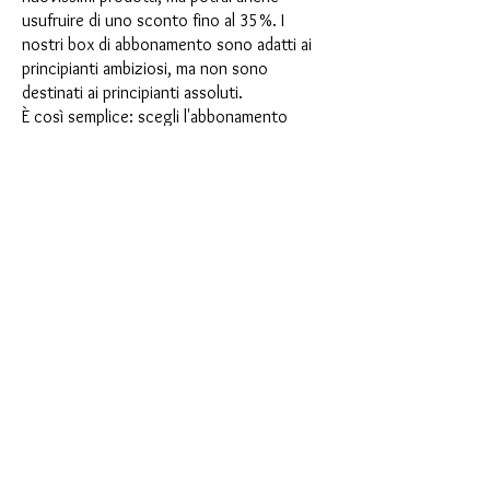
usufruire di uno sconto fino al 35%. I
nostri box di abbonamento sono adatti ai
principianti ambiziosi, ma non sono
destinati ai principianti assoluti.
È così semplice: scegli l'abbonamento
direttamente sotto questo testo oppure
scegli l'abbonamento annuale per 12 mesi
e ricevi gratuitamente il nostro piccolo
calendario dell'Avvento. Una volta
completato l'abbonamento, potrai
annullarlo mensilmente. Una volta
effettuato l'ordine, riceverai una volta al
mese la nostra ultima casella di
abbonamento, che ha un nuovo
entusiasmante motto ogni mese e offre
una nuova sfida. Che si tratti di nuovi
entusiasmanti stampi in silicone con effetti
speciali o di materiali innovativi come
porcellana finta, resina UV o vernici, ogni
mese vi aspetta un'avventura creativa. Hai