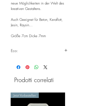
neue Möglichkeiten in der Welt des
kreativen Gestaltens.
Auch Geeignet für Beton, Keraflott,
Jesin, Raysin...
Größe 7cm Dicke 7mm
Eco:
Dieses Produkt erfüllt alle unsere
Standards zur Herstellung von Eco
Silikonformen.
Weiter Informationen findest du
Prodotti correlati
hier:
https://www.chooseyours11.com/
post/eco-silikonformen
Jetzt Vorbestellen