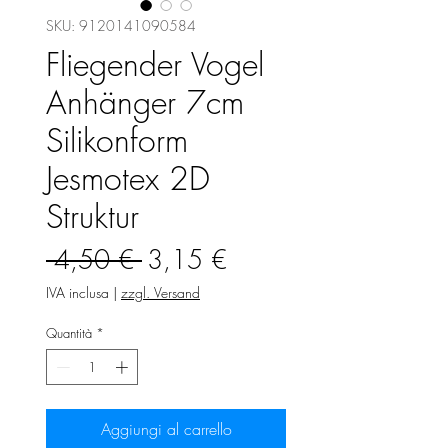
SKU: 9120141090584
Fliegender Vogel
Anhänger 7cm
Silikonform
Jesmotex 2D
Struktur
Prezzo
Prezzo
 4,50 € 
3,15 €
regolare
scontato
IVA inclusa
|
zzgl. Versand
Quantità
*
Aggiungi al carrello