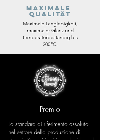
Maximale
Qualität
Maximale Langlebigkeit,
maximaler Glanz und
temperaturbeständig bis
200 °C.
Premio
Lo standard di riferimento assoluto
nel settore della produzione di
stampi. Stampi in silicone lucido e di