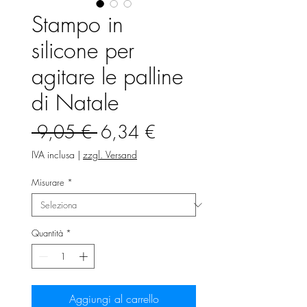
Stampo in
silicone per
agitare le palline
di Natale
Prezzo
Prezzo
 9,05 € 
6,34 €
regolare
scontato
IVA inclusa
|
zzgl. Versand
Misurare
*
Quantità
*
Aggiungi al carrello