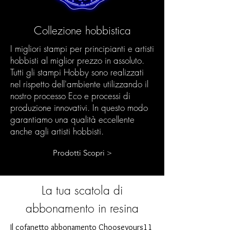
Collezione hobbistica
I migliori stampi per principianti e artisti
hobbisti al miglior prezzo in assoluto.
Tutti gli stampi Hobby sono realizzati
nel rispetto dell'ambiente utilizzando il
nostro processo Eco e processi di
produzione innovativi. In questo modo
garantiamo una qualità eccellente
anche agli artisti hobbisti.
Prodotti Scopri >
La tua scatola di
abbonamento in resina
Il cofanetto abbonamento Chooseyours11