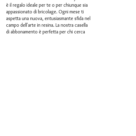
è il regalo ideale per te o per chiunque sia
appassionato di bricolage. Ogni mese ti
aspetta una nuova, entusiasmante sfida nel
campo dell'arte in resina. La nostra casella
di abbonamento è perfetta per chi cerca
nuovi entusiasmanti progetti nella propria
stanza artigianale. Come abbonato non
solo sarai il primo a beneficiare dei nostri
nuovissimi prodotti, ma potrai anche
usufruire di uno sconto fino al 35%. I
nostri box di abbonamento sono adatti ai
principianti ambiziosi, ma non sono
destinati ai principianti assoluti.
È così semplice: scegli l'abbonamento
direttamente sotto questo testo oppure
scegli l'abbonamento annuale per 12 mesi
e ricevi gratuitamente il nostro piccolo
calendario dell'Avvento. Una volta
completato l'abbonamento, potrai
annullarlo mensilmente. Una volta