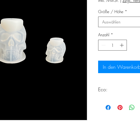
inkl. MwSt.
|
zzgl. Ver
Größe / Höhe
*
Auswählen
Anzahl
*
In den Warenkor
Eco:
Dieses Produkt erfüll
Herstellung von Eco
Weiter Informationen
https://www.choos
silikonformen