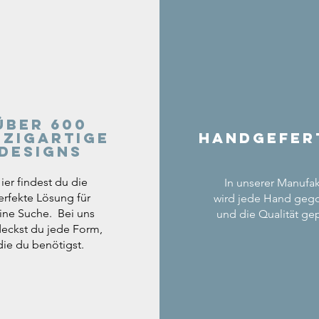
Über 600
nzigartige
Handgefer
Designs
ier findest du die
In unserer Manufak
erfekte Lösung für
wird jede Hand geg
ine Suche. Bei uns
und die Qualität gep
eckst du jede Form,
die du benötigst.