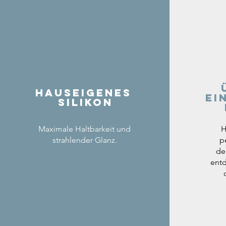
Hauseigenes
ei
Silikon
Maximale Haltbarkeit und
H
strahlender Glanz.
p
de
entd