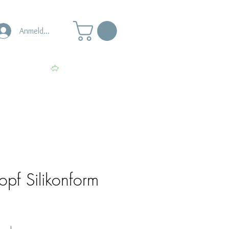
Anmelden
s
Punkte ansehen
opf Silikonform
le-
eis