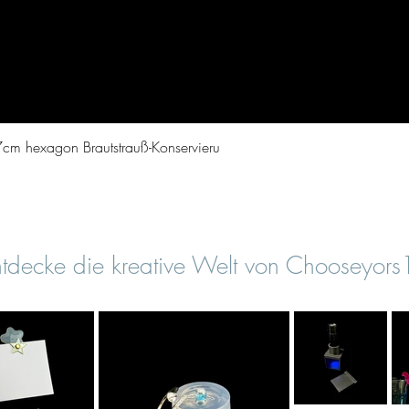
Schnellansicht
cm hexagon Brautstrauß-Konservieru
tdecke die kreative Welt von Chooseyor