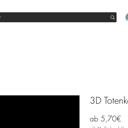
op
Sale
Abo Box
Blog
Werde Partner
Workshop
3D Totenk
Sa
ab
5,70€
Pr