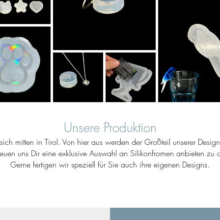
Unsere Produktion
ich mitten in Tirol. Von hier aus werden der Großteil unserer Desig
reuen uns Dir eine exklusive Auswahl an Silikonfromen anbieten zu d
Gerne fertigen wir speziell für Sie auch ihre eigenen Designs.