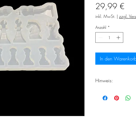
Prei
29,99 €
inkl. MwSt.
|
zzgl. Ver
Anzahl
*
In den Warenkor
Hinweis:
Rechnen Sie damit d
Lieferzeiten bei Ih
frisch handgefertigt 