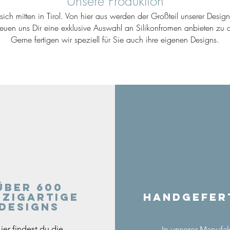
Unsere Produktion
ich mitten in Tirol. Von hier aus werden der Großteil unserer Desig
reuen uns Dir eine exklusive Auswahl an Silikonfromen anbieten zu d
Gerne fertigen wir speziell für Sie auch ihre eigenen Designs.
Über 600
nzigartige
Handgefer
Designs
ier findest du die
In unserer Manufak