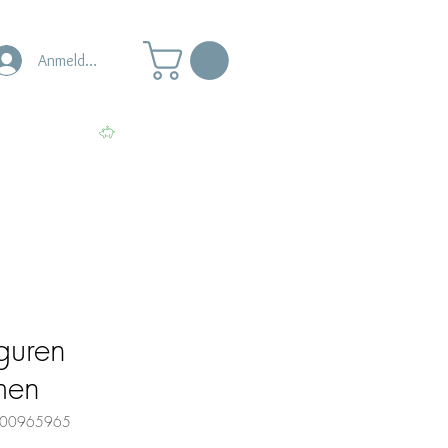
Anmelden
s
Punkte ansehen
guren
men
0000965965