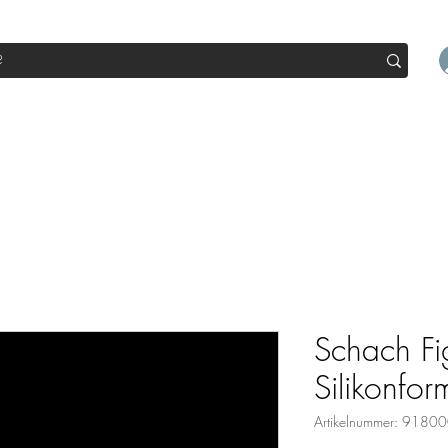
op
Sale
Abo Box
Blog
Werde Partner
Workshop
Schach Fi
Silikonfor
Artikelnummer: 918