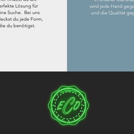
erfekte Lösung für
wird jede Hand geg
ine Suche. Bei uns
und die Qualität gep
eckst du jede Form,
die du benötigst.