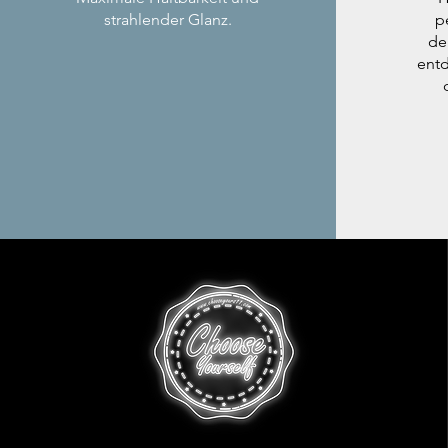
strahlender Glanz.
p
de
entd