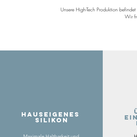
Unsere High-Tech Produktion befindet s
Wir f
Hauseigenes
ei
Silikon
Maximale Haltbarkeit und
H