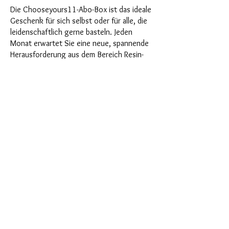
Die Chooseyours11-Abo-Box ist das ideale
Geschenk für sich selbst oder für alle, die
leidenschaftlich gerne basteln. Jeden
Monat erwartet Sie eine neue, spannende
Herausforderung aus dem Bereich Resin-
Kunst. Unsere Abo-Box ist perfekt für
diejenigen, die in ihrem Bastelzimmer nach
neuen spannenden Projekten suchen. Als
Abonnent profitieren Sie nicht nur als
Erster von unseren brandneuen Produkten,
sondern genießen auch einen Rabatt von
bis zu 35%. Unsere Abo-Boxen sind für
ambitionierte Anfänger geignet, aber sie
sind nicht für absolute Neulinge gedacht.