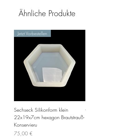
Ähnliche Produkte
Jetzt Vorbestellen
Sechseck Silikonform klein
Geschenk Stecker 10cm 
22x19x7cm hexagon Brautstrauß-
Preis
35,00 €
Konservieru
inkl. MwSt.
Preis
75,00 €