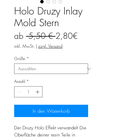
Holo Druzy Inlay
Mold Stern
Standardpreis
Sale-
ab
 5,50 € 
2,80€
Preis
inkl. MwSt.
|
zzgl. Versand
Größe
*
Anzahl
*
In den Warenkorb
Der Druzy Holo Effekt verwandelt Die
Oberfläche deiner resin Teile in