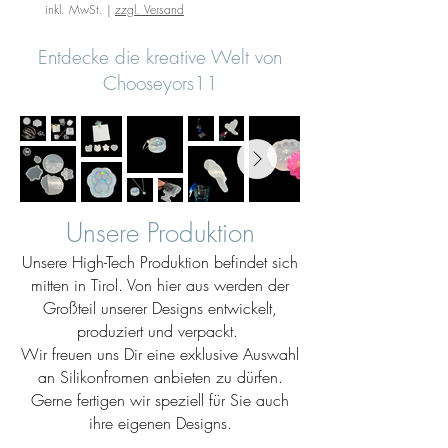
inkl. MwSt.
|
zzgl. Versand
Entdecke die kreative Welt von
Chooseyors11
Unsere Produktion
Unsere High-Tech Produktion befindet sich
mitten in Tirol. Von hier aus werden der
Großteil unserer Designs entwickelt,
produziert und verpackt.
Wir freuen uns Dir eine exklusive Auswahl
an Silikonfromen anbieten zu dürfen.
Gerne fertigen wir speziell für Sie auch
ihre eigenen Designs.