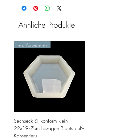
Ähnliche Produkte
Jetzt Vorbestellen
Sechseck Silikonform klein
Geschenk Stecker 10cm 
22x19x7cm hexagon Brautstrauß-
Preis
35,00 €
Konservieru
inkl. MwSt.