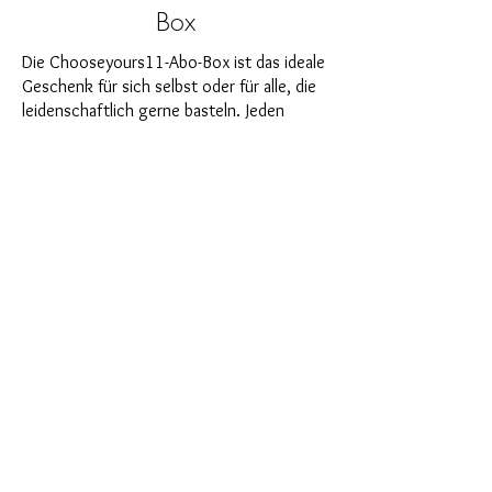
Box
Die Chooseyours11-Abo-Box ist das ideale
Geschenk für sich selbst oder für alle, die
leidenschaftlich gerne basteln. Jeden
Monat erwartet Sie eine neue, spannende
Herausforderung aus dem Bereich Resin-
Kunst. Unsere Abo-Box ist perfekt für
diejenigen, die in ihrem Bastelzimmer nach
neuen spannenden Projekten suchen. Als
Abonnent profitieren Sie nicht nur als
Erster von unseren brandneuen Produkten,
sondern genießen auch einen Rabatt von
bis zu 35%. Unsere Abo-Boxen sind für
ambitionierte Anfänger geignet, aber sie
sind nicht für absolute Neulinge gedacht.