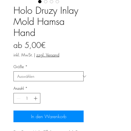
Holo Druzy Inlay
Mold Hamsa
Hand
Sale-
ab
5,00€
Preis
inkl. MwSt.
|
zzgl. Versand
Größe
*
Anzahl
*
In den Warenkorb