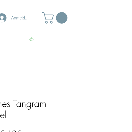
Anmelden
s
Punkte ansehen
hes Tangram
el