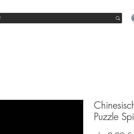
op
Sale
Abo Box
Blog
Werde Partner
Workshop
Chinesisc
Puzzle Spi