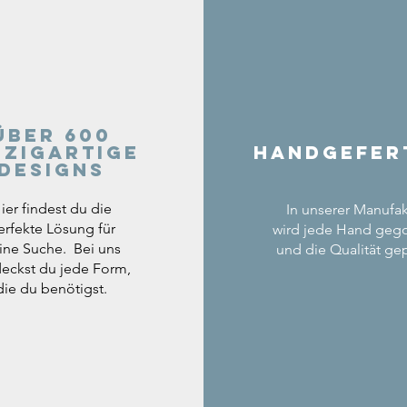
Über 600
nzigartige
Handgefer
Designs
ier findest du die
In unserer Manufak
erfekte Lösung für
wird jede Hand geg
ine Suche. Bei uns
und die Qualität gep
eckst du jede Form,
die du benötigst.