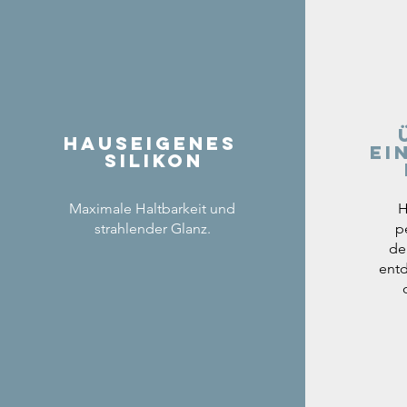
Hauseigenes
ei
Silikon
Maximale Haltbarkeit und
H
strahlender Glanz.
p
de
entd