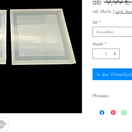
ab
 9,99 € 
inkl. MwSt.
|
zzgl. Ver
Set
*
Auswählen
Anzahl
*
In den Warenkor
Hinweis:
Rechnen Sie damit d
Lieferzeiten bei Ih
frisch handgefertigt 