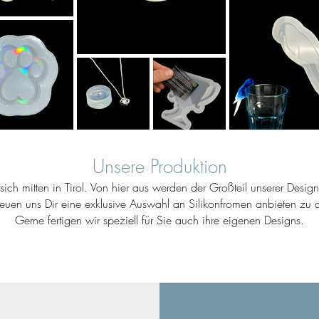
Unsere Produktion
ich mitten in Tirol. Von hier aus werden der Großteil unserer Desig
reuen uns Dir eine exklusive Auswahl an Silikonfromen anbieten zu d
Gerne fertigen wir speziell für Sie auch ihre eigenen Designs.