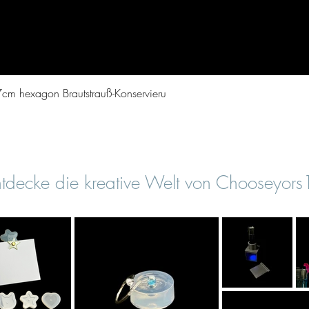
Schnellansicht
cm hexagon Brautstrauß-Konservieru
tdecke die kreative Welt von Chooseyor