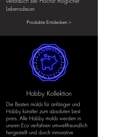
verbrauch bei Höchst möglicher
Lebensdauer.
Produkte Entdecken >
Hobby Kollektion
Die Besten molds für anfänger und
Hobby künstler zum absoluten best
preis. Alle Hobby molds werden in
unsren Eco verfahren umweltfreundlich
hergestellt und durch innovative