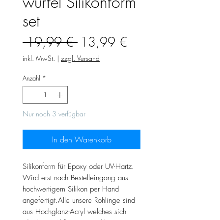
würfel Silikonform
set
Standardpreis
Sale-
 19,99 € 
13,99 €
Preis
inkl. MwSt.
|
zzgl. Versand
Anzahl
*
Nur noch 3 verfügbar
In den Warenkorb
Silikonform für Epoxy oder UV-Hartz.
Wird erst nach Bestelleingang aus
hochwertigem Silikon per Hand
angefertigt.Alle unsere Rohlinge sind
aus Hochglanz-Acryl welches sich