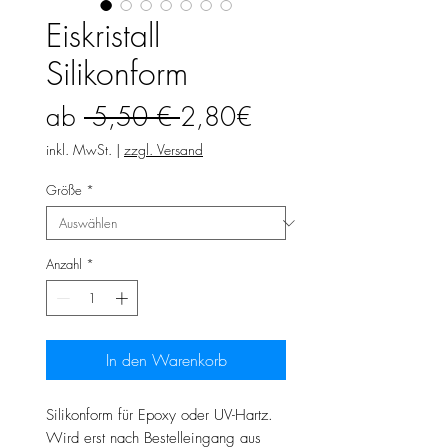
Eiskristall
Silikonform
Standardpreis
Sale-
ab
 5,50 € 
2,80€
Preis
inkl. MwSt.
|
zzgl. Versand
Größe
*
Anzahl
*
In den Warenkorb
Silikonform für Epoxy oder UV-Hartz.
Wird erst nach Bestelleingang aus