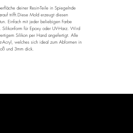
erfläche deiner Resin-Teile in Spiegelnde
rauf trifft.Diese Mold erzeugt diesen
tun. Einfach mit jeder beliebigen Farbe
n. Silikonform für Epoxy oder UV-Harz. Wird
ertigem Silikon per Hand angefertigt. Alle
z-Acryl, welches sich ideal zum Abformen in
 groß und 3mm dick.