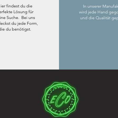
ier findest du die
In unserer Manufak
erfekte Lösung für
wird jede Hand geg
ine Suche. Bei uns
und die Qualität gep
eckst du jede Form,
die du benötigst.