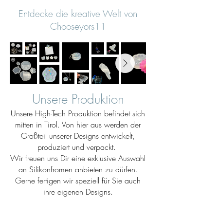
Entdecke die kreative Welt von
Chooseyors11
Unsere Produktion
Unsere High-Tech Produktion befindet sich
mitten in Tirol. Von hier aus werden der
Großteil unserer Designs entwickelt,
produziert und verpackt.
Wir freuen uns Dir eine exklusive Auswahl
an Silikonfromen anbieten zu dürfen.
Gerne fertigen wir speziell für Sie auch
ihre eigenen Designs.