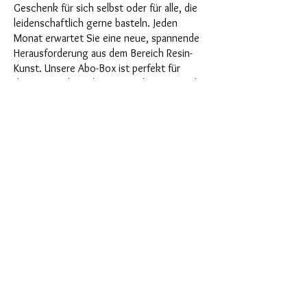
Geschenk für sich selbst oder für alle, die
leidenschaftlich gerne basteln. Jeden
Monat erwartet Sie eine neue, spannende
Herausforderung aus dem Bereich Resin-
Kunst. Unsere Abo-Box ist perfekt für
diejenigen, die in ihrem Bastelzimmer nach
neuen spannenden Projekten suchen. Als
Abonnent profitieren Sie nicht nur als
Erster von unseren brandneuen Produkten,
sondern genießen auch einen Rabatt von
bis zu 35%. Unsere Abo-Boxen sind für
ambitionierte Anfänger geignet, aber sie
sind nicht für absolute Neulinge gedacht.