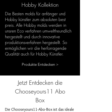
Hobby Kollektion
Die Besten molds für anfänger und
Hobby künstler zum absoluten best
preis. Alle Hobby molds werden in
unsren Eco verfahren umweltfreundlich
hergestellt und durch innovative
produktionsverfahren hergestellt. So
ermöglichen wir die herforragende
Qualität auch für Hobby Künstler.
Produkte Entdecken >
Jetzt Entdecken die
Chooseyours11 Abo
Box
Die Chooseyours11-Abo-Box ist das ideale