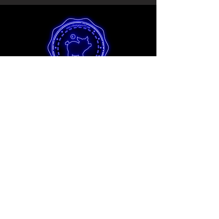
Hobby Kollektion
Die Besten molds für anfänger und
Hobby künstler zum absoluten best
preis. Alle Hobby molds werden in
unsren Eco verfahren umweltfreundlich
hergestellt und durch innovative
produktionsverfahren hergestellt. So
ermöglichen wir die herforragende
Qualität auch für Hobby Künstler.
Produkte Entdecken >