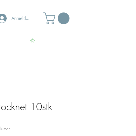
Anmelden
s
Punkte ansehen
rocknet 10stk
Blumen