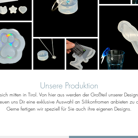
Unsere Produktion
ich mitten in Tirol. Von hier aus werden der Großteil unserer Desig
reuen uns Dir eine exklusive Auswahl an Silikonfromen anbieten zu d
Gerne fertigen wir speziell für Sie auch ihre eigenen Designs.