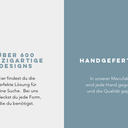
Über 600
nzigartige
Handgefer
Designs
ier findest du die
In unserer Manufak
erfekte Lösung für
wird jede Hand geg
ine Suche. Bei uns
und die Qualität gep
eckst du jede Form,
die du benötigst.