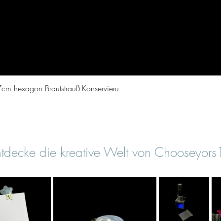
Schnellansicht
cm hexagon Brautstrauß-Konservieru
tdecke die kreative Welt von Chooseyor