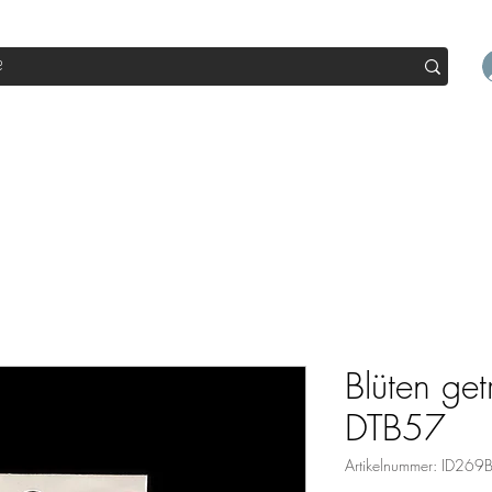
op
Sale
Abo Box
Blog
Werde Partner
Workshop
Blüten get
DTB57
Artikelnummer: ID269