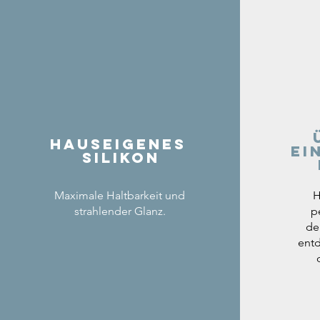
Hauseigenes
ei
Silikon
Maximale Haltbarkeit und
H
strahlender Glanz.
p
de
entd