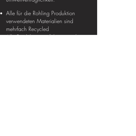
Alle für die Rohling Produktion
verwendeten Materialien sind
mehrfach Recycled
Alle Produktionsverfahren werden mit
einen 98% grünen Energie mix
betrieben.
Geringst Möglicher Material
verbrauch bei Höchst möglicher
Lebensdauer.
Produkte Entdecken >