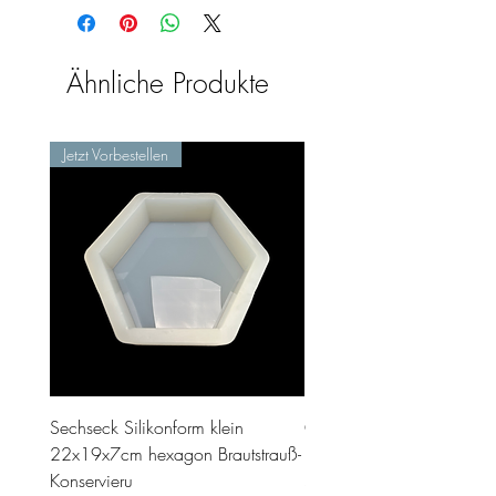
Ähnliche Produkte
Jetzt Vorbestellen
Sechseck Silikonform klein
Geschenk Stecker 10cm 
22x19x7cm hexagon Brautstrauß-
Preis
35,00 €
Konservieru
inkl. MwSt.