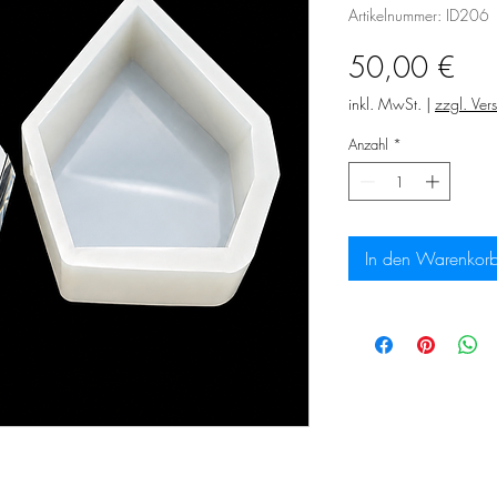
Artikelnummer: ID206
Prei
50,00 €
inkl. MwSt.
|
zzgl. Ver
Anzahl
*
In den Warenkor