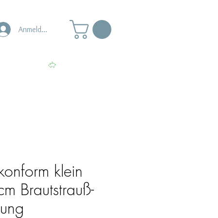
Anmelden
s
Punkte ansehen
likonform klein
 Brautstrauß-
rung