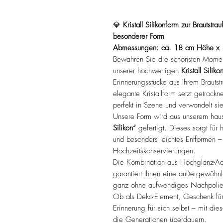
💎
Kristall Silikonform zur Brautstr
besonderer Form
Abmessungen: ca. 18 cm Höhe x 1
Bewahren Sie die schönsten Moment
unserer hochwertigen
Kristall Siliko
Erinnerungsstücke aus Ihrem Brautst
elegante Kristallform setzt getrockn
perfekt in Szene und verwandelt si
Unsere Form wird aus unserem haus
Silikon“
gefertigt. Dieses sorgt für 
und besonders leichtes Entformen – 
Hochzeitskonservierungen.
Die Kombination aus Hochglanz-Acr
garantiert Ihnen eine außergewöhnl
ganz ohne aufwendiges Nachpolie
Ob als Deko-Element, Geschenk für
Erinnerung für sich selbst – mit di
die Generationen überdauern.