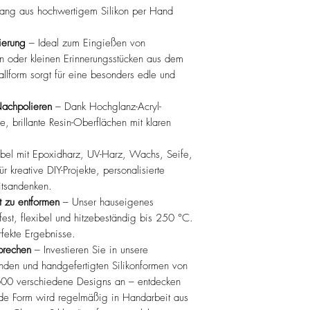
ngang aus hochwertigem Silikon per Hand
vierung
– Ideal zum Eingießen von
rn oder kleinen Erinnerungsstücken aus dem
allform sorgt für eine besonders edle und
achpolieren
– Dank Hochglanz-Acryl-
e, brillante Resin-Oberflächen mit klaren
el mit Epoxidharz, UV-Harz, Wachs, Seife,
r kreative DIY-Projekte, personalisierte
tsandenken.
t zu entformen
– Unser hauseigenes
fest, flexibel und hitzebeständig bis 250 °C.
fekte Ergebnisse.
prechen
– Investieren Sie in unsere
nden und handgefertigten Silikonformen von
00 verschiedene Designs an – entdecken
de Form wird regelmäßig in Handarbeit aus