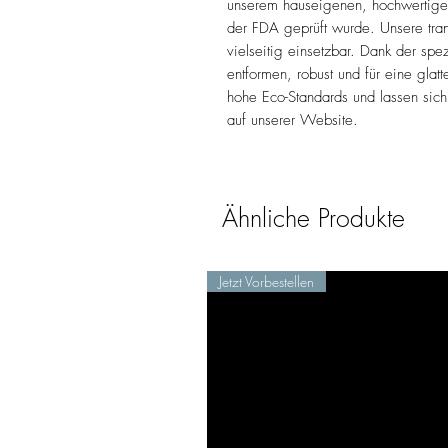
unserem hauseigenen, hochwertigen
der FDA geprüft wurde. Unsere tran
vielseitig einsetzbar. Dank der sp
entformen, robust und für eine glat
hohe Eco-Standards und lassen sich
auf unserer Website.
Ähnliche Produkte
Jetzt Vorbestellen