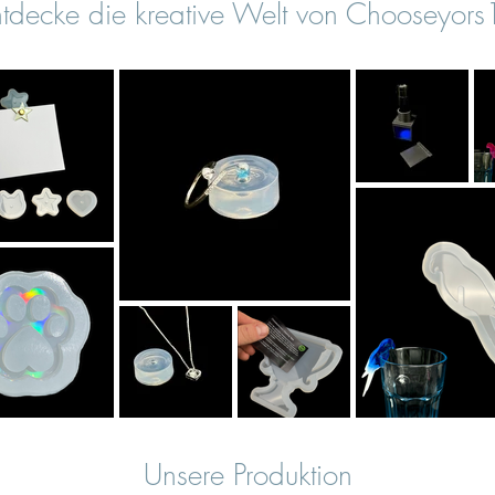
tdecke die kreative Welt von Chooseyor
Unsere Produktion