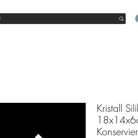
op
Sale
Abo Box
Blog
Werde Partner
Workshop
Kristall Si
18x14x6cm
Konservie