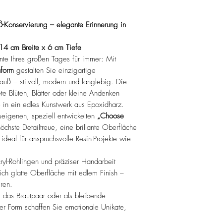
auß-Konservierung – elegante Erinnerung in
4 cm Breite x 6 cm Tiefe
e Ihres großen Tages für immer: Mit
nform
gestalten Sie einzigartige
rauß – stilvoll, modern und langlebig. Die
ete Blüten, Blätter oder kleine Andenken
e in ein edles Kunstwerk aus Epoxidharz.
eigenen, speziell entwickelten
„Choose
höchste Detailtreue, eine brillante Oberfläche
ideal für anspruchsvolle Resin-Projekte wie
yl-Rohlingen und präziser Handarbeit
ich glatte Oberfläche mit edlem Finish –
ren.
 das Brautpaar oder als bleibende
eser Form schaffen Sie emotionale Unikate,