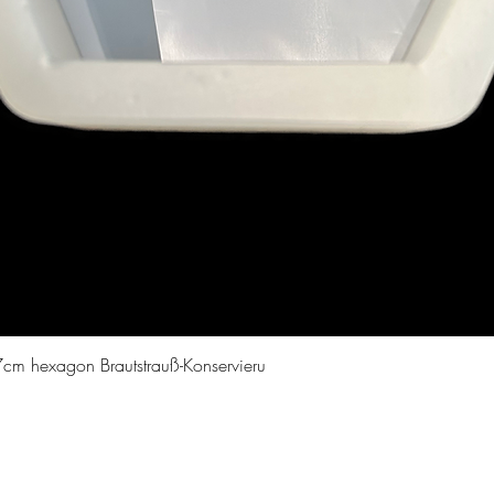
Schnellansicht
cm hexagon Brautstrauß-Konservieru