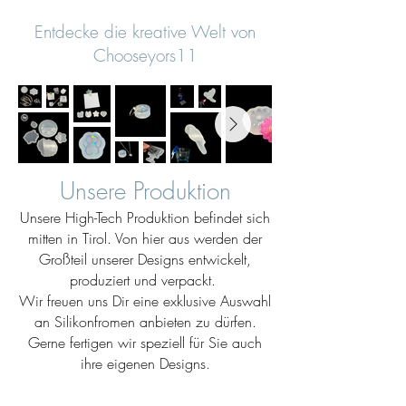
Entdecke die kreative Welt von
Chooseyors11
Unsere Produktion
Unsere High-Tech Produktion befindet sich
mitten in Tirol. Von hier aus werden der
Großteil unserer Designs entwickelt,
produziert und verpackt.
Wir freuen uns Dir eine exklusive Auswahl
an Silikonfromen anbieten zu dürfen.
Gerne fertigen wir speziell für Sie auch
ihre eigenen Designs.