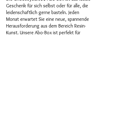
Geschenk für sich selbst oder für alle, die
leidenschaftlich gerne basteln. Jeden
Monat erwartet Sie eine neue, spannende
Herausforderung aus dem Bereich Resin-
Kunst. Unsere Abo-Box ist perfekt für
diejenigen, die in ihrem Bastelzimmer nach
neuen spannenden Projekten suchen. Als
Abonnent profitieren Sie nicht nur als
Erster von unseren brandneuen Produkten,
sondern genießen auch einen Rabatt von
bis zu 35%. Unsere Abo-Boxen sind für
ambitionierte Anfänger geignet, aber sie
sind nicht für absolute Neulinge gedacht.