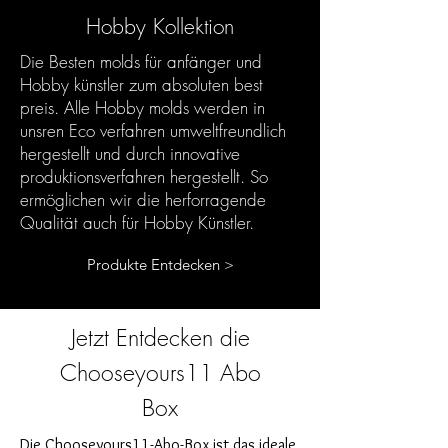
Hobby Kollektion
Die Besten molds für anfänger und
Hobby künstler zum absoluten best
preis. Alle Hobby molds werden in
unsren Eco verfahren umweltfreundlich
hergestellt und durch innovative
produktionsverfahren hergestellt. So
ermöglichen wir die herforragende
Qualität auch für Hobby Künstler.
Produkte Entdecken >
Jetzt Entdecken die
Chooseyours11 Abo
Box
Die Chooseyours11-Abo-Box ist das ideale