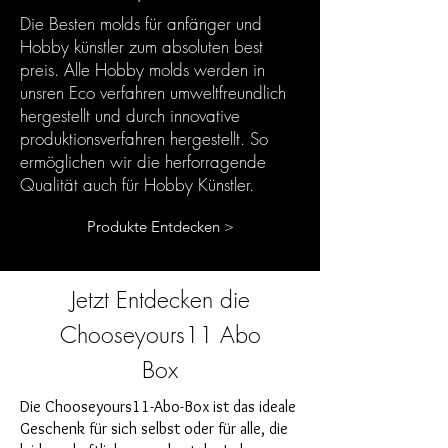
Die Besten molds für anfänger und
Hobby künstler zum absoluten best
preis. Alle Hobby molds werden in
unsren Eco verfahren umweltfreundlich
hergestellt und durch innovative
produktionsverfahren hergestellt. So
ermöglichen wir die herforragende
Qualität auch für Hobby Künstler.
Produkte Entdecken >
Jetzt Entdecken die
Chooseyours11 Abo
Box
Die Chooseyours11-Abo-Box ist das ideale
Geschenk für sich selbst oder für alle, die