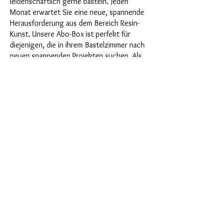
leidenschaftlich gerne basteln. Jeden
Monat erwartet Sie eine neue, spannende
Herausforderung aus dem Bereich Resin-
Kunst. Unsere Abo-Box ist perfekt für
diejenigen, die in ihrem Bastelzimmer nach
neuen spannenden Projekten suchen. Als
Abonnent profitieren Sie nicht nur als
Erster von unseren brandneuen Produkten,
sondern genießen auch einen Rabatt von
bis zu 35%. Unsere Abo-Boxen sind für
ambitionierte Anfänger geignet, aber sie
sind nicht für absolute Neulinge gedacht.