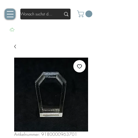
Artikelnummer: 9180000963701