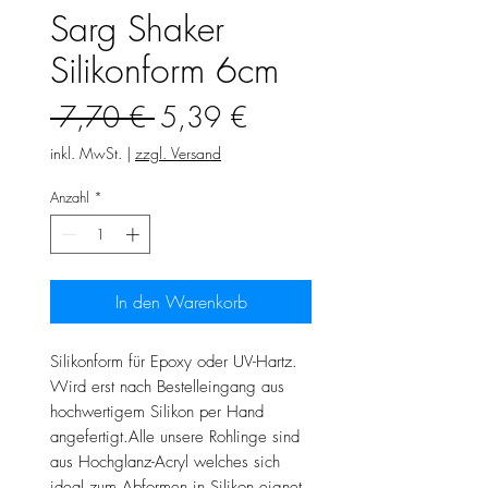
Sarg Shaker
Silikonform 6cm
Standardpreis
Sale-
 7,70 € 
5,39 €
Preis
inkl. MwSt.
|
zzgl. Versand
Anzahl
*
In den Warenkorb
Silikonform für Epoxy oder UV-Hartz.
Wird erst nach Bestelleingang aus
hochwertigem Silikon per Hand
angefertigt.Alle unsere Rohlinge sind
aus Hochglanz-Acryl welches sich
ideal zum Abformen in Silikon eignet.