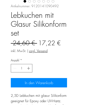
Artikelnummer: 9120141090492
Lebkuchen mit
Glasur Silikonform
set
Standardpreis
Sale-
 24,60 € 
17,22 €
Preis
inkl. MwSt.
|
zzgl. Versand
Anzahl
*
In den Warenkorb
2,5D Lebkuchen mit glasur Silikonform
geeignet für Epoxy oder UV-Hartz.