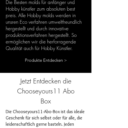
Die Besten molds für anfänger und
Hobby künstler zum absoluten best
preis. Alle Hobby molds werden in
unsren Eco verfahren umweltfreundlich
hergestellt und durch innovative
produktionsverfahren hergestellt. So
ermöglichen wir die herforragende
Qualität auch für Hobby Künstler.
Produkte Entdecken >
Jetzt Entdecken die
Chooseyours11 Abo
Box
Die Chooseyours11-Abo-Box ist das ideale
Geschenk für sich selbst oder für alle, die
leidenschaftlich gerne basteln. Jeden