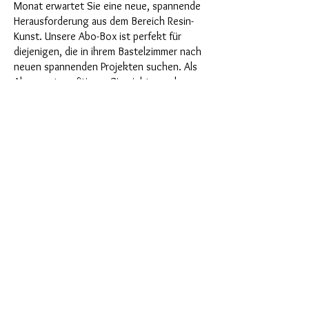
Monat erwartet Sie eine neue, spannende
Herausforderung aus dem Bereich Resin-
Kunst. Unsere Abo-Box ist perfekt für
diejenigen, die in ihrem Bastelzimmer nach
neuen spannenden Projekten suchen. Als
Abonnent profitieren Sie nicht nur als
Erster von unseren brandneuen Produkten,
sondern genießen auch einen Rabatt von
bis zu 35%. Unsere Abo-Boxen sind für
ambitionierte Anfänger geignet, aber sie
sind nicht für absolute Neulinge gedacht.