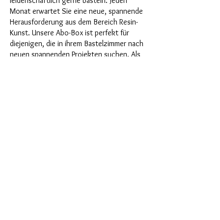
leidenschaftlich gerne basteln. Jeden
Monat erwartet Sie eine neue, spannende
Herausforderung aus dem Bereich Resin-
Kunst. Unsere Abo-Box ist perfekt für
diejenigen, die in ihrem Bastelzimmer nach
neuen spannenden Projekten suchen. Als
Abonnent profitieren Sie nicht nur als
Erster von unseren brandneuen Produkten,
sondern genießen auch einen Rabatt von
bis zu 35%. Unsere Abo-Boxen sind für
ambitionierte Anfänger geignet, aber sie
sind nicht für absolute Neulinge gedacht.