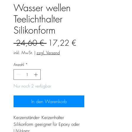
Wasser wellen
Teelichthalter
Silikonform
Standardpreis
Sale-
 24,60 € 
17,22 €
Preis
inkl. MwSt.
|
zzgl. Versand
Anzahl
*
Nur noch 2 verfügbar
In den Warenkorb
Kerzenständer- Kerzenhalter
Silikonform geeignet für Epoxy oder
UV-Hartz.