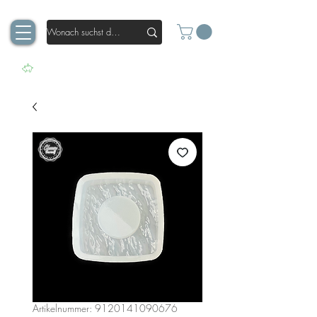
Artikelnummer: 9120141090676