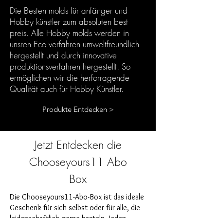
Die Besten molds für anfänger und
Hobby künstler zum absoluten best
preis. Alle Hobby molds werden in
unsren Eco verfahren umweltfreundlich
hergestellt und durch innovative
produktionsverfahren hergestellt. So
ermöglichen wir die herforragende
Qualität auch für Hobby Künstler.
Produkte Entdecken >
Jetzt Entdecken die
Chooseyours11 Abo
Box
Die Chooseyours11-Abo-Box ist das ideale
Geschenk für sich selbst oder für alle, die