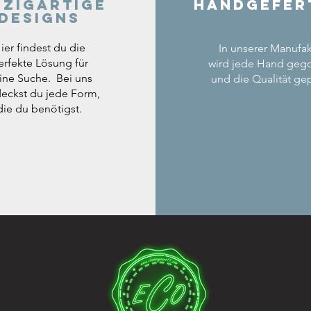
nzigartige
Handgefer
Designs
ier findest du die
In unserer Manufak
erfekte Lösung für
wird jede Hand geg
ine Suche. Bei uns
und die Qualität gep
eckst du jede Form,
die du benötigst.