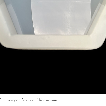
Schnellansicht
cm hexagon Brautstrauß-Konservieru