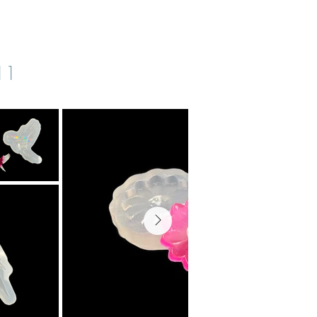
inkl. MwSt.
|
zzgl. Versand
s11