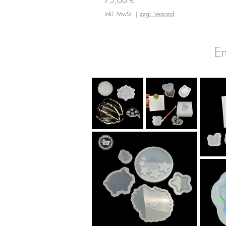
inkl. MwSt.
|
zzgl. Versand
En