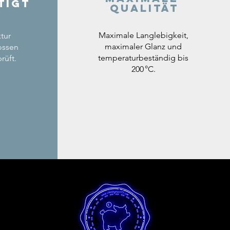
tigt
Qualität
Maximale Langlebigkeit,
tur
maximaler Glanz und
ossen
temperaturbeständig bis
rüft.
200 °C.