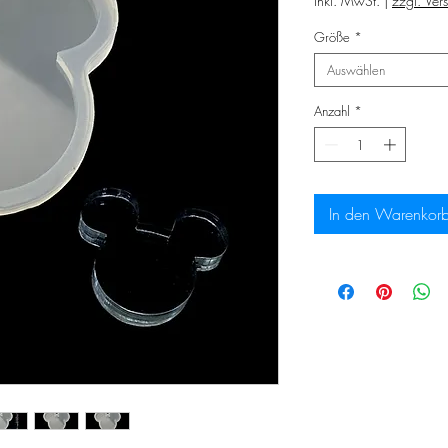
inkl. MwSt.
|
zzgl. Ver
Größe
*
Auswählen
Anzahl
*
In den Warenkor