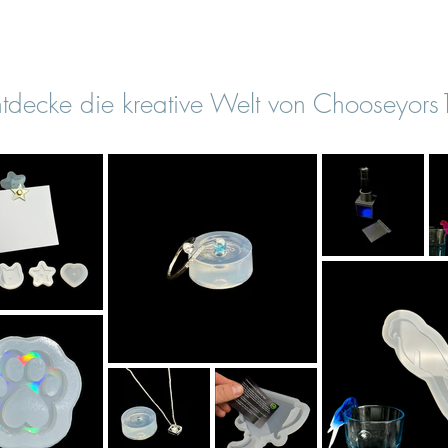
tdecke die kreative Welt von Chooseyor