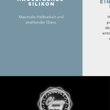
ei
Silikon
Maximale Haltbarkeit und
H
strahlender Glanz.
p
de
entd