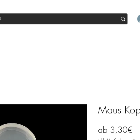
op
Sale
Abo Box
Blog
Werde Partner
Workshop
Maus Kopf
Sa
ab
3,30€
Pr