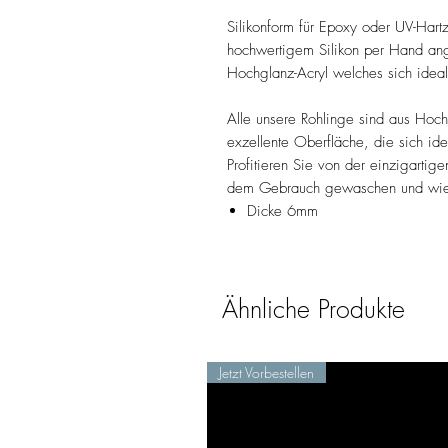
Silikonform für Epoxy oder UV-Hart
hochwertigem Silikon per Hand ange
Hochglanz-Acryl welches sich idea
Alle unsere Rohlinge sind aus Hochg
exzellente Oberfläche, die sich id
Profitieren Sie von der einzigartig
dem Gebrauch gewaschen und wie
Dicke 6mm
Ähnliche Produkte
Jetzt Vorbestellen