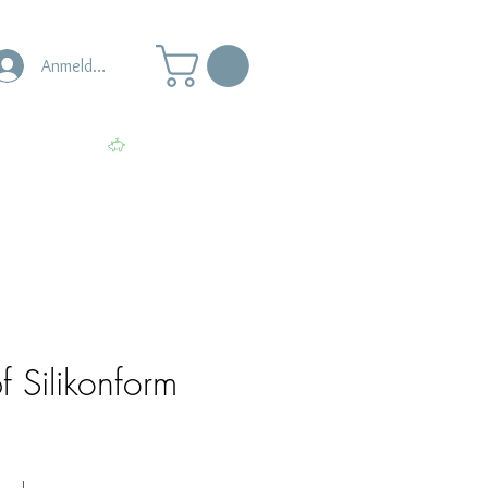
Anmelden
s
Punkte ansehen
 Silikonform
le-
eis