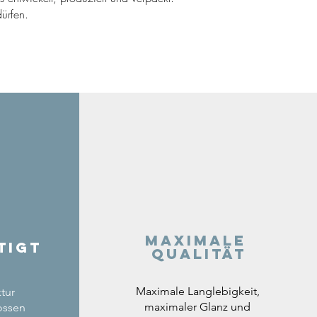
ürfen.
Maximale
tigt
Qualität
Maximale Langlebigkeit,
tur
maximaler Glanz und
ossen