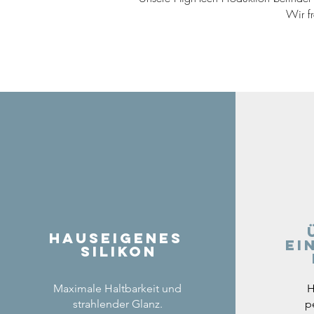
Wir f
Hauseigenes
ei
Silikon
Maximale Haltbarkeit und
H
strahlender Glanz.
p