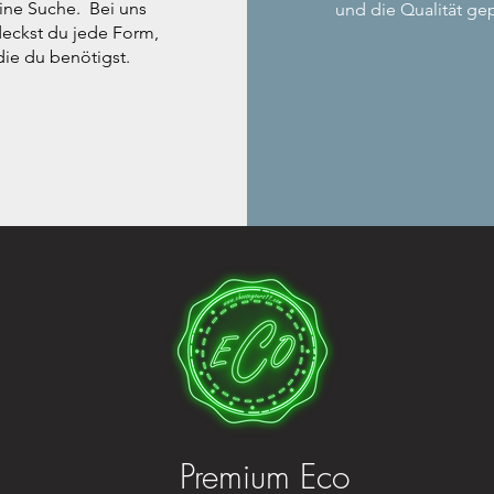
ine Suche. Bei uns
und die Qualität gep
eckst du jede Form,
die du benötigst.
Premium Eco