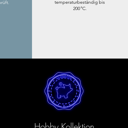
temperaturbeständig bis
rüft.
200 °C.
Hobby Kollektion