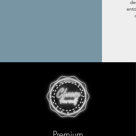
de
entd
Premium