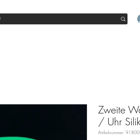
op
Sale
Abo Box
Blog
Werde Partner
Workshop
Zweite W
/ Uhr Sil
Artikelnummer: 91