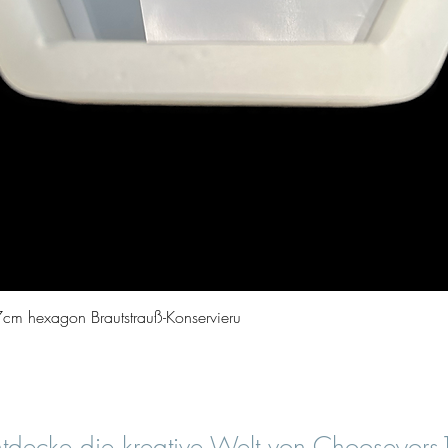
Schnellansicht
cm hexagon Brautstrauß-Konservieru
tdecke die kreative Welt von Chooseyor