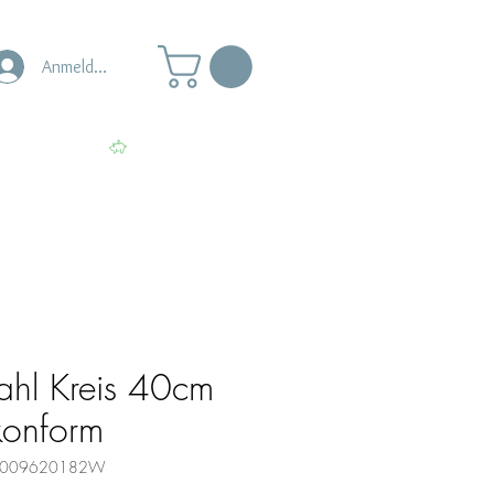
Anmelden
s
Punkte ansehen
ahl Kreis 40cm
ikonform
800009620182W