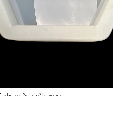
Schnellansicht
cm hexagon Brautstrauß-Konservieru