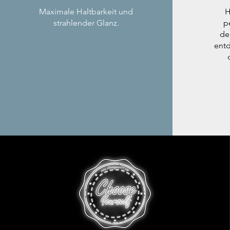
Maximale Haltbarkeit und
H
strahlender Glanz.
p
de
entd