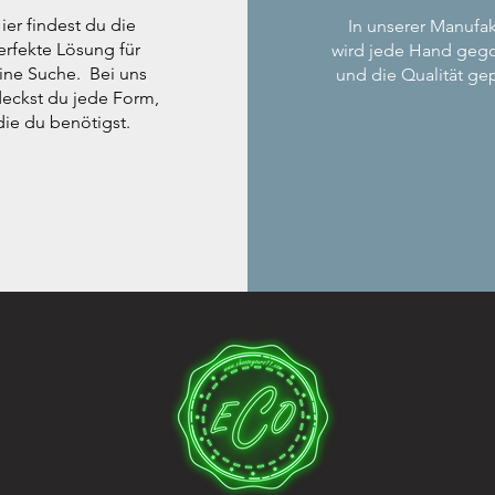
ier findest du die
In unserer Manufak
erfekte Lösung für
wird jede Hand geg
ine Suche. Bei uns
und die Qualität gep
eckst du jede Form,
die du benötigst.