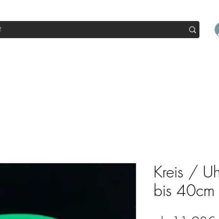
op
Sale
Abo Box
Blog
Werde Partner
Workshop
Kreis / U
bis 40cm