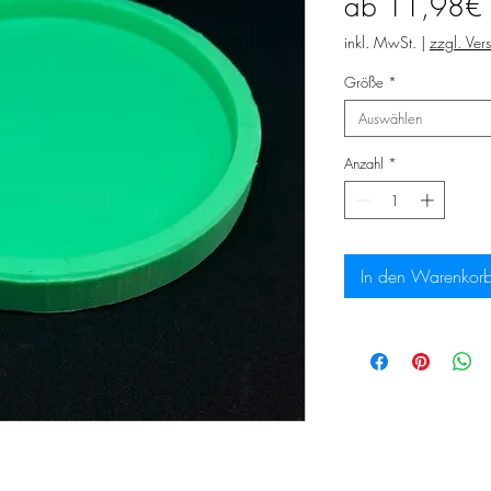
ab
11,98€
inkl. MwSt.
|
zzgl. Ver
Größe
*
Auswählen
Anzahl
*
In den Warenkor