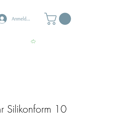
Anmelden
s
Punkte ansehen
hr Silikonform 10