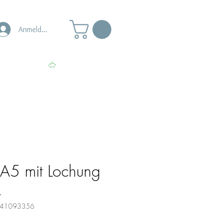
Anmelden
s
Punkte ansehen
d A5 mit Lochung
k
0141093356