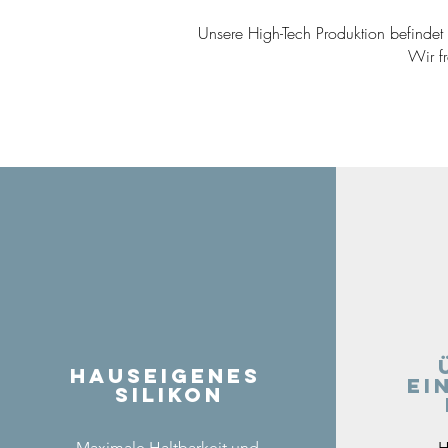
Unsere High-Tech Produktion befindet s
Wir f
Hauseigenes
ei
Silikon
Maximale Haltbarkeit und
H