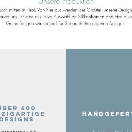
Unsere Produktion
ich mitten in Tirol. Von hier aus werden der Großteil unserer Desig
reuen uns Dir eine exklusive Auswahl an Silikonfromen anbieten zu d
Gerne fertigen wir speziell für Sie auch ihre eigenen Designs.
Über 600
nzigartige
Handgefer
Designs
ier findest du die