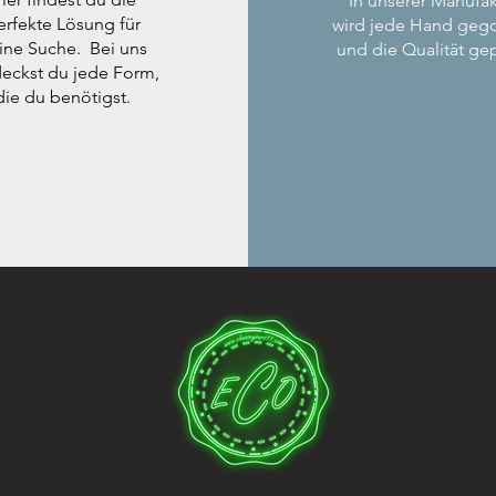
In unserer Manufak
erfekte Lösung für
wird jede Hand geg
ine Suche. Bei uns
und die Qualität gep
eckst du jede Form,
die du benötigst.