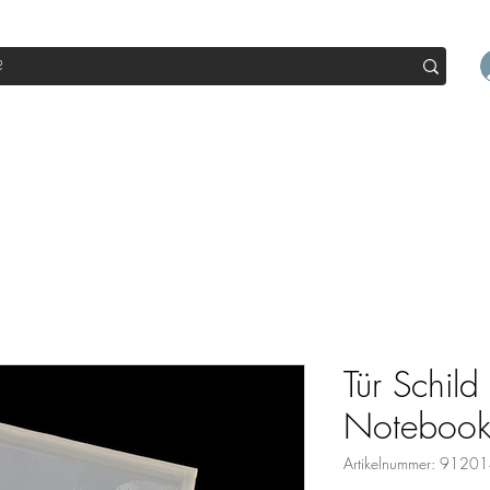
op
Sale
Abo Box
Blog
Werde Partner
Workshop
Tür Schil
Noteboo
Artikelnummer: 912