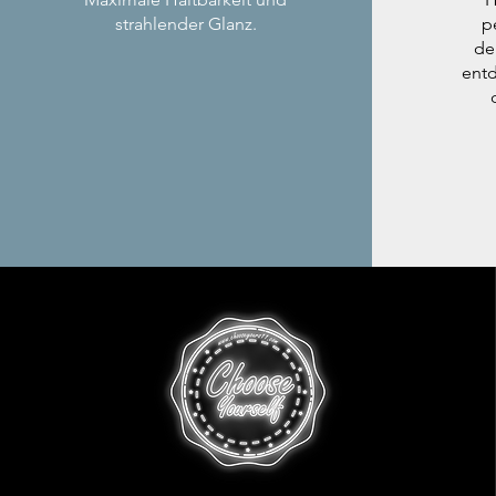
strahlender Glanz.
p
de
entd