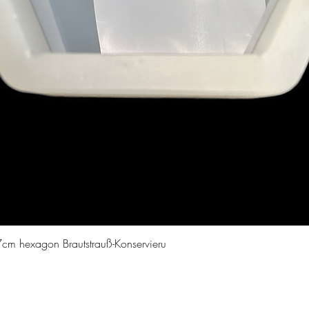
Schnellansicht
cm hexagon Brautstrauß-Konservieru