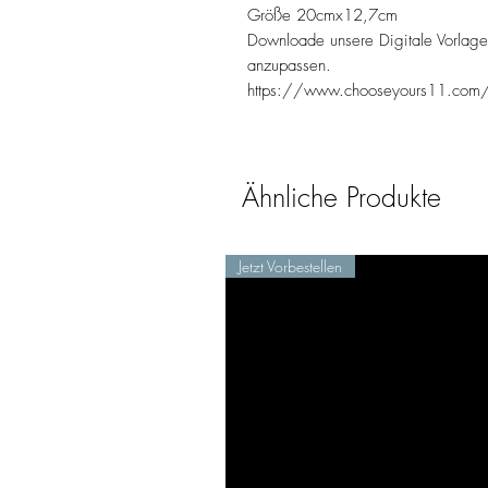
Größe 20cmx12,7cm
Downloade unsere Digitale Vorlage 
anzupassen.
https://www.chooseyours11.com/pr
Ähnliche Produkte
Jetzt Vorbestellen