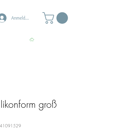
Anmelden
s
Punkte ansehen
likonform groß
0141091529