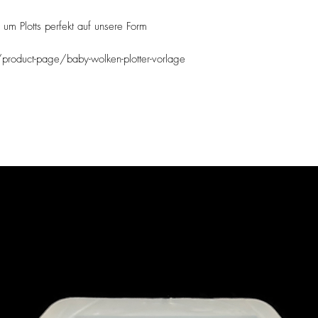
um Plotts perfekt auf unsere Form
oduct-page/baby-wolken-plotter-vorlage