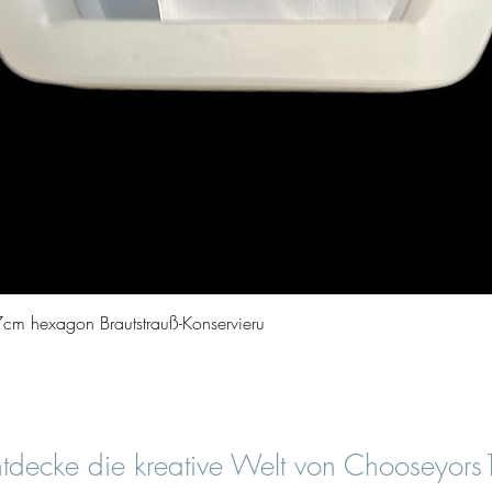
Schnellansicht
cm hexagon Brautstrauß-Konservieru
tdecke die kreative Welt von Chooseyor