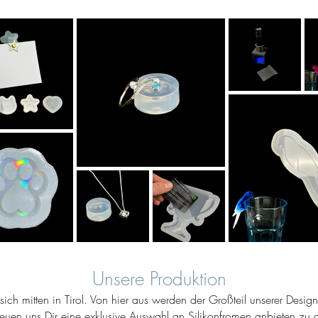
Unsere Produktion
ich mitten in Tirol. Von hier aus werden der Großteil unserer Desig
reuen uns Dir eine exklusive Auswahl an Silikonfromen anbieten zu d