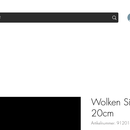
op
Sale
Abo Box
Blog
Werde Partner
Workshop
Wolken Si
20cm
Artikelnummer: 912