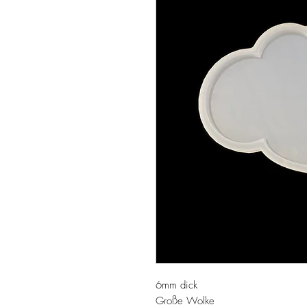
6mm dick
Große Wolke