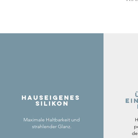
Hauseigenes
ei
Silikon
Maximale Haltbarkeit und
H
strahlender Glanz.
p
de