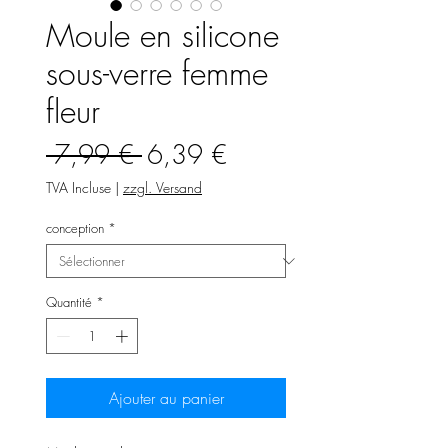
Moule en silicone
sous-verre femme
fleur
Prix
Prix
 7,99 € 
6,39 €
original
promotionnel
TVA Incluse
|
zzgl. Versand
conception
*
Quantité
*
Ajouter au panier