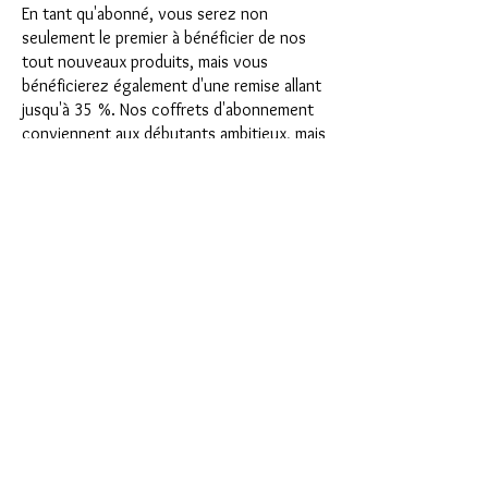
En tant qu'abonné, vous serez non
seulement le premier à bénéficier de nos
tout nouveaux produits, mais vous
bénéficierez également d'une remise allant
jusqu'à 35 %. Nos coffrets d'abonnement
conviennent aux débutants ambitieux, mais
ils ne sont pas destinés aux débutants
absolus.
C'est aussi simple que cela : choisissez
l'abonnement directement sous ce texte
ou choisissez l'abonnement annuel pour
12 mois et recevez gratuitement notre
petit calendrier de l'Avent. Une fois votre
abonnement terminé, vous pouvez
l'annuler mensuellement. Une fois votre
commande passée, vous recevrez une fois
par mois notre dernière boîte
d'abonnement, qui a chaque mois une
nouvelle devise passionnante et propose
un nouveau défi. Qu'il s'agisse de